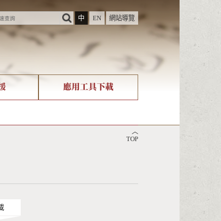
中
EN
網站導覽
援
應用工具下載
際字碼相關組織
筆畫查詢
︿
nicode查詢
TOP
載