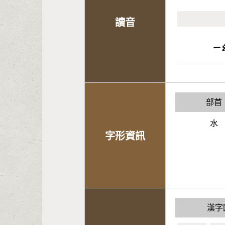
讀音
ㄧ
部首
水
字形資訊
漢字