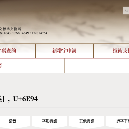
字碼查詢
新增字申請
技術支
決方案
現況
查詢
字形下載
中文碼介紹
全字庫授權
複合查詢
轉碼Web Service
專有名詞介紹
注音查詢
國
務
回饋
熱門查詢統計
查詢
部首查詢
CNS查詢
U
查詢
符號索引
拼音文字索引
溔] , U+6E94
讀音
字形資訊
其他資訊
造字下