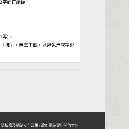
 第2字面正編碼
11等)。
為「
溔
」，無需下載，以避免造成字形
隱私權及網站安全政策
/
政府網站資料開放宣告