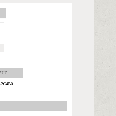
EUC
A2C4B0