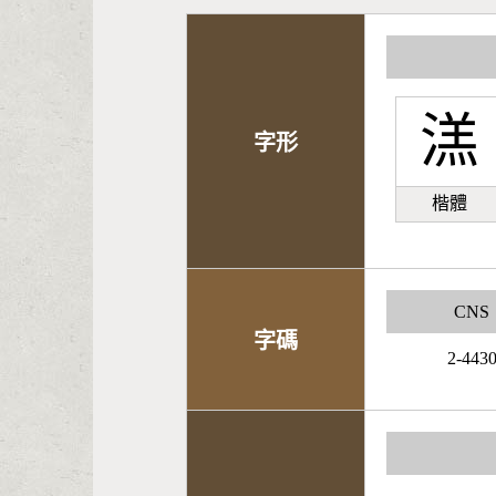
溔
字形
楷體
CNS
字碼
2-443