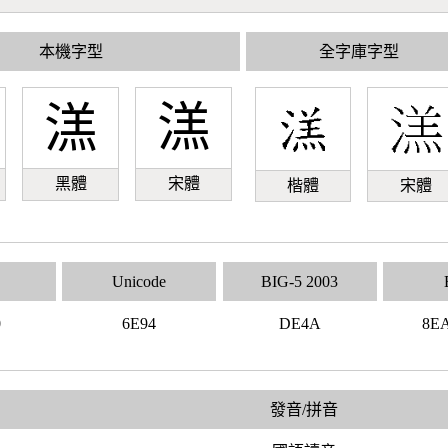
本機字型
全字庫字型
溔
溔
黑體
宋體
楷體
宋體
Unicode
BIG-5 2003
0
6E94
DE4A
8E
發音/拼音