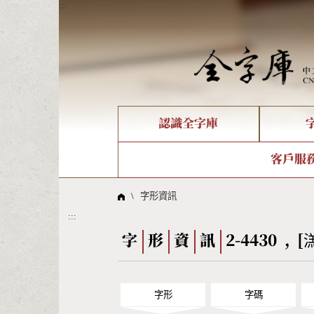
:::
認識全字庫
個人電腦造字處理工具
新字申請處理流程
字形即時顯示
全字庫介紹
IDS查詢
造字解
全字庫
部件
客戶服
問題集
意見
線上教學
倉頡查詢
筆順序
\
字形資訊
:::
Big5查詢
拼音
字
形
資
訊
2-4430 , [
字形
字碼