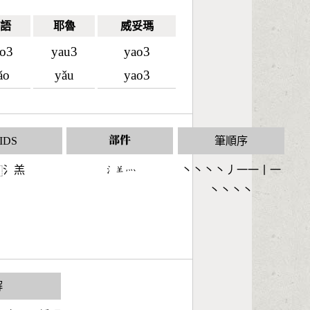
語
耶魯
威妥瑪
o3
yau3
yao3
ǎo
yǎu
yao3
IDS
部件
筆順序
氵羔
󶄔󶆖󶃺
丶丶丶丶丿一一丨一
⿰
丶丶丶丶
解