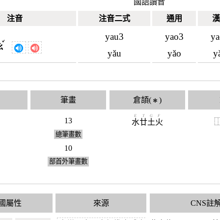
國語讀音
注音
注音二式
通用
漢
yau3
yao3
ya
ˇ
ㄠ
yǎu
yǎo
y
筆畫
倉頡(
)
✱
E
T
G
F
13
水
廿
土
火
總筆畫數
10
部首外筆畫數
國屬性
來源
CNS註