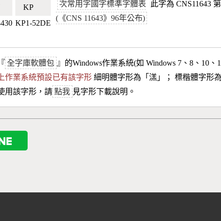
次常用字國字標準字體表
此字為 CNS11643
🇼
KP🇰🇵
(《CNS 11643》96年公布)
4430
KP1-52DE
『
全字庫軟體包
』的Windows作業系統(如 Windows 7、8、10、
10以上作業系統預設已有該字形
細明體字形為「
溔
」； 標楷體字形
使用該字形，請
點我
見字形下載說明。