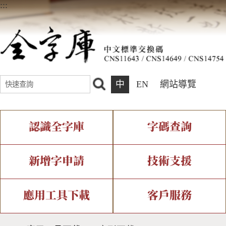
:::
中
EN
網站導覽
認識全字庫
字碼查詢
全字庫介紹
IDS查詢
全字庫現況
部件查詢
新增字申請
技術支援
中文碼介紹
複合查詢
專有名詞介紹
注音查詢
新字申請處理流程
字形即時顯示
造字解決方案
應用工具下載
客戶服務