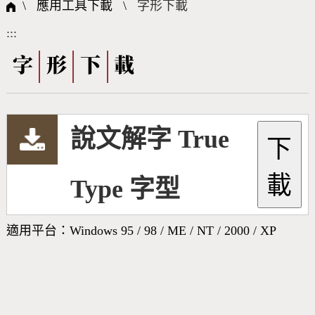
國際字碼相關組織
筆畫查詢
線上教學
倉頡查詢
全字庫授權
轉碼Web Service
個人電腦造字處理工具
問題集
意見回饋
\ 應用工具下載 \
字形下載
:::
筆順序查詢
部首查詢
熱門查詢統計
字形下載
字
形
下
載
CNS查詢
Unicode查詢
說文解字 True
下
Big5查詢
拼音查詢
載
Type 字型
符號索引
拼音文字索引
適用平台：Windows 95 / 98 / ME / NT / 2000 / XP