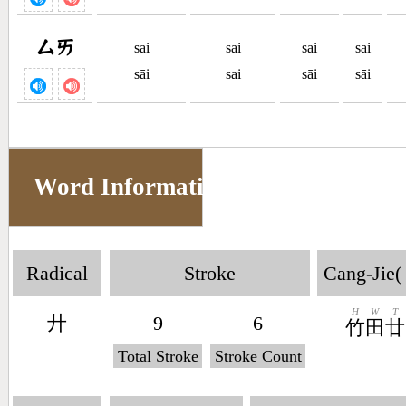
ㄙㄞ
sai
sai
sai
sai
sāi
sai
sāi
sāi
Word Information
Radical
Stroke
Cang-Jie(
H
W
T
廾
9
6
竹
田
廿
Total Stroke
Stroke Count