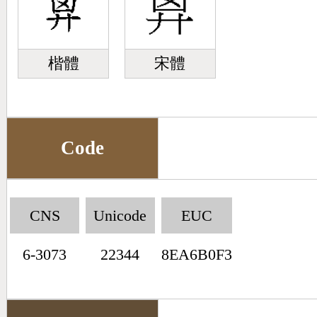
楷體
宋體
Code
CNS
Unicode
EUC
6-3073
22344
8EA6B0F3