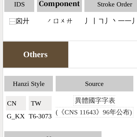
IDS
Stroke Order
Component
囟廾
丿丨㇕丿丶一一
󶀄󶁷󶀵󶁫
⿱
Others
Hanzi Style
Source
異體國字字表
CN🇨🇳
TW🇹🇼
(《CNS 11643》96年公布)
G_KX
T6-3073