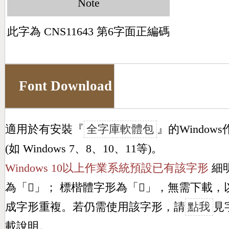
Note
此字為 CNS11643 第6字面正編碼
Font Download
適用於有安裝『
全字庫軟體包
』的Window
(如 Windows 7、8、10、11等)。
Windows 10以上作業系統預設已有該字形
細
為「
𢍄
」； 標楷體字形為「
𢍄
」，無需下載，
成字形重複。若仍需使用該字形，請
點我
見
載說明。