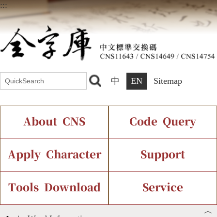
:::
中
EN
Sitemap
About CNS
Code Query
Introduction
IDS Query
Current Status
Apply Character
Support
Chinese Code Status
Components Query
Application Process
Font Instant Display
Tools Download
Service
︿