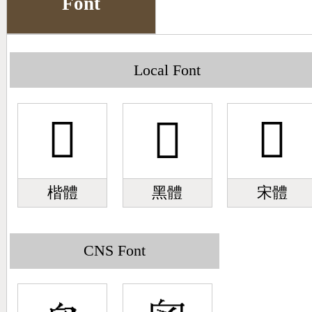
Font
Big5 Query
Pinyin Query
Symbol Index
Local Font
Pinyin Word Index
𢍄
𢍄
𢍄
楷體
黑體
宋體
CNS Font