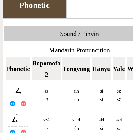
Phonetic
Sound / Pinyin
Mandarin Pronuncition
Bopomofo
Phonetic
Tongyong
Hanyu
Yale
W
2
ㄙ
sz
sih
si
sz
sz̄
sih
sī
sz̄
ˋ
ㄙ
sz4
sih4
si4
sz4
sz̀
sìh
sì
sz̀