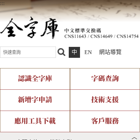
:::
中
EN
網站導覽
認識全字庫
字碼查詢
全字庫介紹
IDS查詢
全字庫現況
部件查詢
新增字申請
技術支援
中文碼介紹
複合查詢
專有名詞介紹
注音查詢
新字申請處理流程
字形即時顯示
造字解決方案
應用工具下載
客戶服務
︿