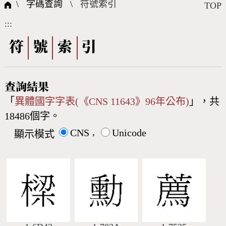
國際字碼相關組織
筆畫查詢
線上教學
倉頡查詢
全字庫授權
轉碼Web Service
個人電腦造字處理工具
問題集
意見回饋
\ 字碼查詢 \
符號索引
TOP
:::
筆順序查詢
部首查詢
熱門查詢統計
字形下載
符
號
索
引
CNS查詢
Unicode查詢
查詢結果
「
異體國字字表(《CNS 11643》96年公布)
」，共
Big5查詢
拼音查詢
18486個字。
,
CNS
Unicode
顯示模式
符號索引
拼音文字索引