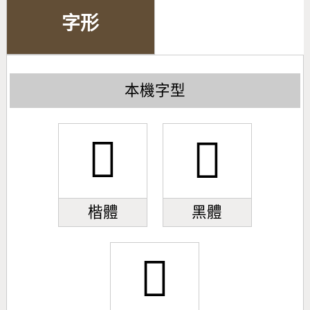
字形
本機字型
𢍄
𢍄
楷體
黑體
𢍄