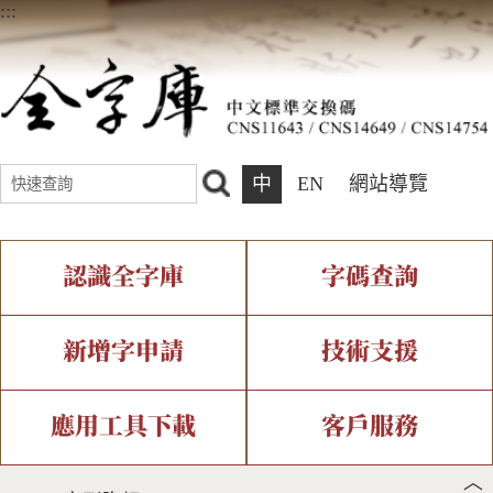
:::
中
EN
網站導覽
認識全字庫
字碼查詢
全字庫介紹
IDS查詢
全字庫現況
部件查詢
新增字申請
技術支援
中文碼介紹
複合查詢
專有名詞介紹
注音查詢
新字申請處理流程
字形即時顯示
造字解決方案
應用工具下載
客戶服務
︿