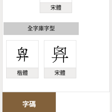
宋體
全字庫字型
楷體
宋體
字碼