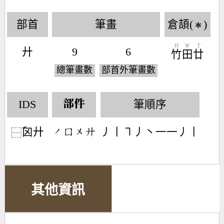
部首
筆畫
倉頡(
)
✱
H
W
T
廾
9
6
竹
田
廿
總筆畫數
部首外筆畫數
IDS
筆順序
部件
囟廾
丿丨㇕丿丶一一丿丨
󶀄󶁷󶀵󶁫
⿱
其他資訊