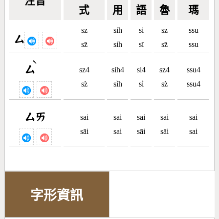
注音
式
用
語
魯
瑪
sz
sih
si
sz
ssu
ㄙ
sz̄
sih
sī
sz̄
ssu
ˋ
ㄙ
sz4
sih4
si4
sz4
ssu4
sz̀
sìh
sì
sz̀
ssu4
ㄙㄞ
sai
sai
sai
sai
sai
sāi
sai
sāi
sāi
sai
字形資訊