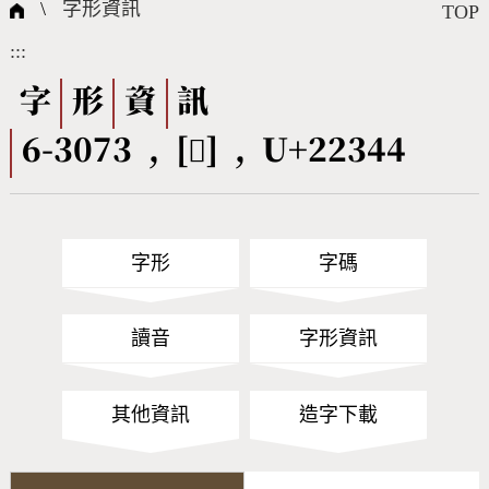
國際字碼相關組織
筆畫查詢
線上教學
倉頡查詢
全字庫授權
轉碼Web Service
個人電腦造字處理工具
問題集
意見回饋
\
字形資訊
TOP
:::
筆順序查詢
部首查詢
熱門查詢統計
字形下載
字
形
資
訊
6-3073 , [𢍄] , U+22344
CNS查詢
Unicode查詢
Big5查詢
拼音查詢
字形
字碼
符號索引
拼音文字索引
讀音
字形資訊
其他資訊
造字下載