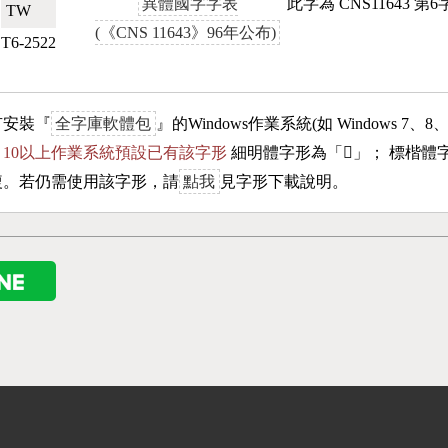
異體國字字表
此字為 CNS11643 
TW🇹🇼
(《CNS 11643》96年公布)
T6-2522
有安裝『
全字庫軟體包
』的Windows作業系統(如 Windows 7、8
ows 10以上作業系統預設已有該字形
細明體字形為「
𣎹
」； 標楷體
複。若仍需使用該字形，請
點我
見字形下載說明。