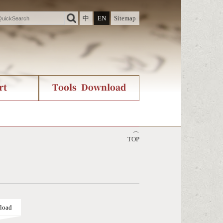
中
EN
Sitemap
rt
Tools Download
ry
rvice
International Org.
Stroke Count Query
︿
Unicode Query
TOP
load