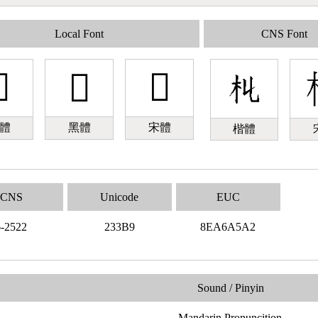
Local Font
CNS Font

𣎹
𣎹
體
黑體
宋體
楷體
CNS
Unicode
EUC
6-2522
233B9
8EA6A5A2
Sound / Pinyin
Mandarin Pronuncition