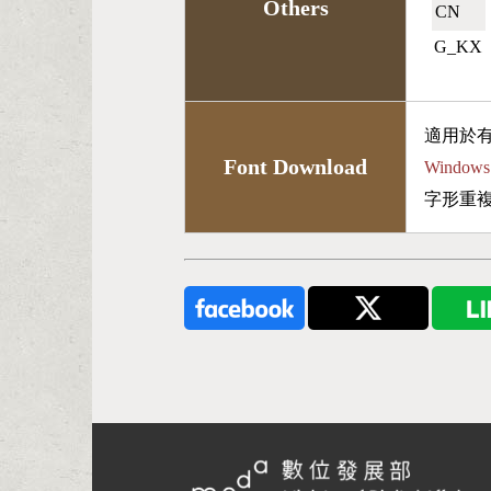
Others
CN🇨🇳
G_KX
適用於
Font Download
Wind
字形重