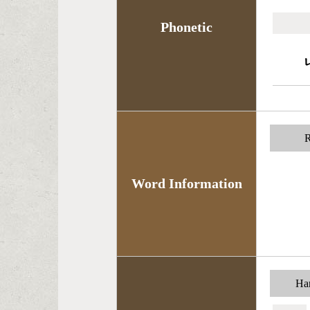
Phonetic
R
Word Information
Han