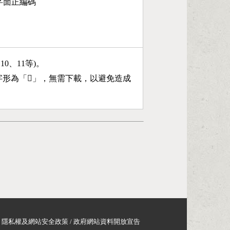
第6字面正編碼
、10、11等)。
字形為「
𣎹
」，無需下載，以避免造成
隱私權及網站安全政策
/
政府網站資料開放宣告