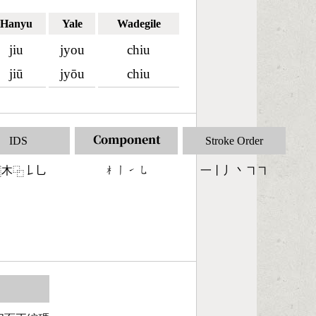
Hanyu
Yale
Wadegile
jiu
jyou
chiu
jiū
jyōu
chiu
IDS
Component
Stroke Order
木
𠄌乚
󶂸󶀂󶀁󶀈
一丨丿丶㇕㇕
⿰
⿻