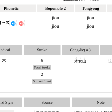
Phonetic
Bopomofo 2
Tongyong
jiou
jiou
ㄐㄧㄡ
jiōu
jiou
adical
Stroke
Cang-Jie(
)
✱
D
V
U
木
6
木
女
山
Total Stroke
2
Stroke Count
zi Style
Source
Note