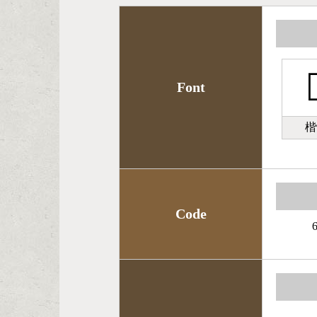

Font
楷
Code