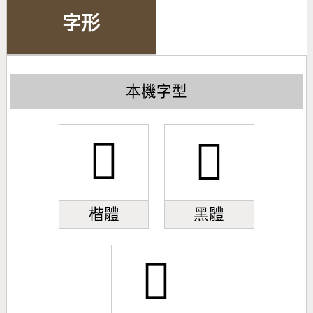
字形
本機字型
𣎹
𣎹
楷體
黑體
𣎹