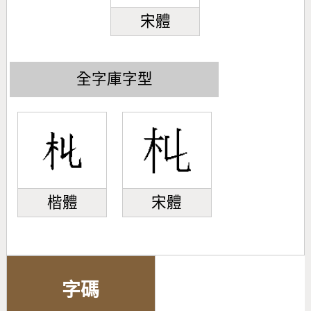
宋體
全字庫字型
楷體
宋體
字碼