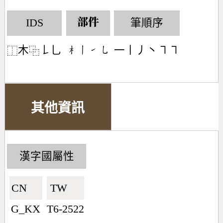
IDS
筆順序
部件
木
𠄌乚
一丨丿丶㇕㇕
󶂸󶀂󶀁󶀈
⿰
⿻
其他資訊
漢字國屬性
CN🇨🇳
TW🇹🇼
G_KX
T6-2522