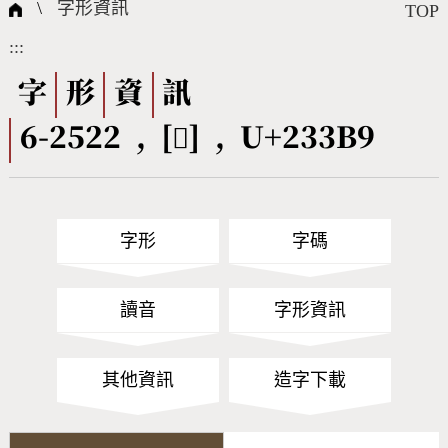
國際字碼相關組織
筆畫查詢
線上教學
倉頡查詢
全字庫授權
轉碼Web Service
個人電腦造字處理工具
問題集
意見回饋
\
字形資訊
TOP
:::
筆順序查詢
部首查詢
熱門查詢統計
字形下載
字
形
資
訊
6-2522 , [𣎹] , U+233B9
CNS查詢
Unicode查詢
Big5查詢
拼音查詢
字形
字碼
符號索引
拼音文字索引
讀音
字形資訊
其他資訊
造字下載