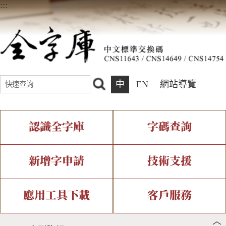
:::
中
EN
網站導覽
認識全字庫
字碼查詢
全字庫介紹
IDS查詢
全字庫現況
部件查詢
新增字申請
技術支援
中文碼介紹
複合查詢
專有名詞介紹
注音查詢
新字申請處理流程
字形即時顯示
造字解決方案
應用工具下載
客戶服務
︿