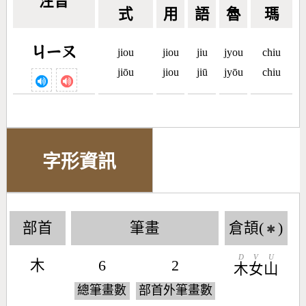
注音
式
用
語
魯
瑪
ㄐㄧㄡ
jiou
jiou
jiu
jyou
chiu
jiōu
jiou
jiū
jyōu
chiu
字形資訊
部首
筆畫
倉頡(
)
✱
D
V
U
木
6
2
木
女
山
總筆畫數
部首外筆畫數