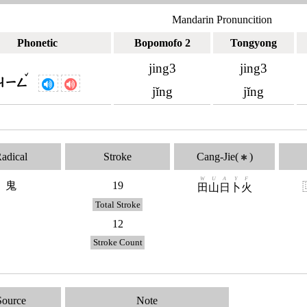
Mandarin Pronuncition
Phonetic
Bopomofo 2
Tongyong
jing3
jing3
ˇ
ㄐㄧㄥ
jǐng
jǐng
adical
Stroke
Cang-Jie(
)
✱
W
U
A
Y
F
鬼
19
田
山
日
卜
火
Total Stroke
12
Stroke Count
Source
Note