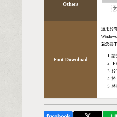
Others
文
適用於
Wind
若您要
請
Font Download
下
於
於
將