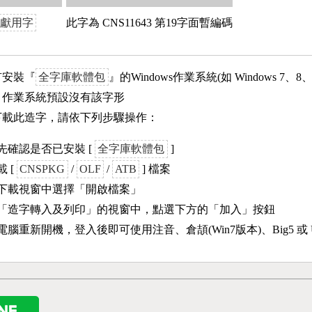
獻用字
此字為 CNS11643 第19字面暫編碼
有安裝『
全字庫軟體包
』的Windows作業系統(如 Windows 7、8
ows 作業系統預設沒有該字形
下載此造字，請依下列步驟操作：
先確認是否已安裝 [
全字庫軟體包
]
載 [
CNSPKG
/
OLF
/
ATB
] 檔案
下載視窗中選擇「開啟檔案」
「造字轉入及列印」的視窗中，點選下方的「加入」按鈕
電腦重新開機，登入後即可使用注音、倉頡(Win7版本)、Big5 或 U