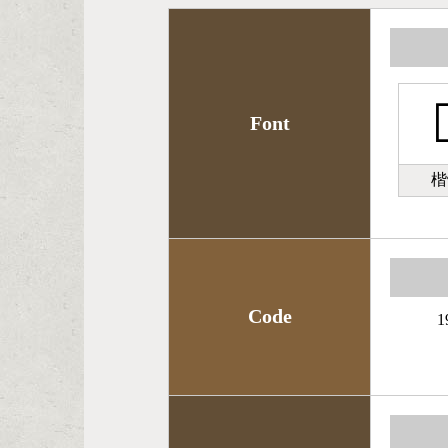

Font
楷
Code
1