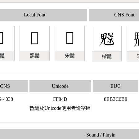
Local Font
CNS Font

󿡍
󿡍
體
黑體
宋體
楷體
CNS
Unicode
EUC
9-4038
FF84D
8EB3C0B8
暫編於Unicode使用者造字區
Sound / Pinyin