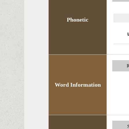
Phonetic
R
Word Information