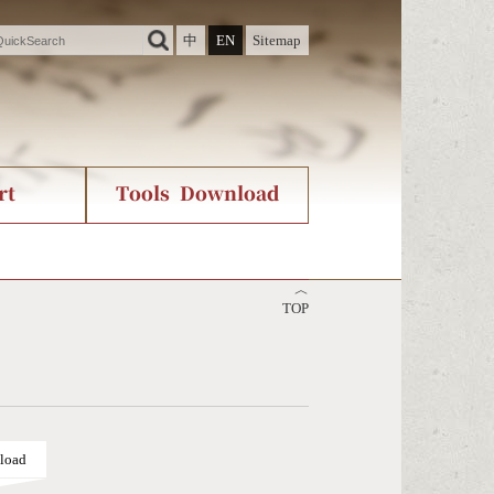
中
EN
Sitemap
rt
Tools Download
ry
rvice
International Org.
Stroke Count Query
︿
Unicode Query
TOP
load