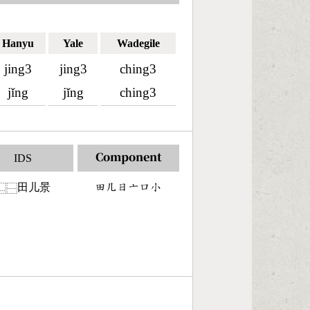
Hanyu
Yale
Wadegile
jing3
jing3
ching3
jǐng
jǐng
ching3
IDS
Component
田儿景
󶄬󶀶󶃐󶁂󶁶󶂞
⿺
⿱