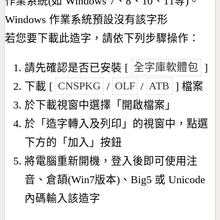
作業系統(如 Windows 7、8、10、11等)。
Windows 作業系統預設沒有該字形
若您要下載此造字，請依下列步驟操作：
請先確認是否已安裝 [
全字庫軟體包
]
下載 [
CNSPKG
/
OLF
/
ATB
] 檔案
於下載視窗中選擇「開啟檔案」
於「造字轉入及列印」的視窗中，點選
下方的「加入」按鈕
將電腦重新開機，登入後即可使用注
音、倉頡(Win7版本)、Big5 或 Unicode
內碼輸入該造字