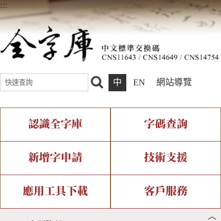
:::
中
EN
網站導覽
認識全字庫
字碼查詢
全字庫介紹
IDS查詢
全字庫現況
部件查詢
新增字申請
技術支援
中文碼介紹
複合查詢
專有名詞介紹
注音查詢
新字申請處理流程
字形即時顯示
造字解決方案
應用工具下載
客戶服務
︿