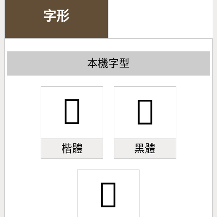
字形
本機字型
󿡍
󿡍
楷體
黑體
󿡍