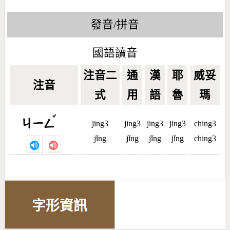
發音/拼音
國語讀音
注音二
通
漢
耶
威妥
注音
式
用
語
魯
瑪
ˇ
ㄐㄧㄥ
jing3
jing3
jing3
jing3
ching3
jǐng
jǐng
jǐng
jǐng
ching3
字形資訊