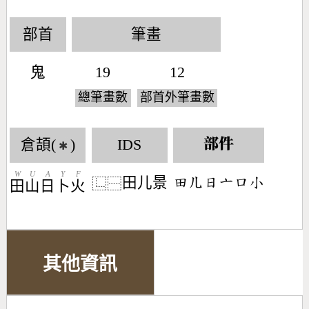
部首
筆畫
鬼
19
12
總筆畫數
部首外筆畫數
倉頡(
)
IDS
部件
✱
W
U
A
Y
F
田儿景
󶄬󶀶󶃐󶁂󶁶󶂞
⿺
⿱
田
山
日
卜
火
其他資訊