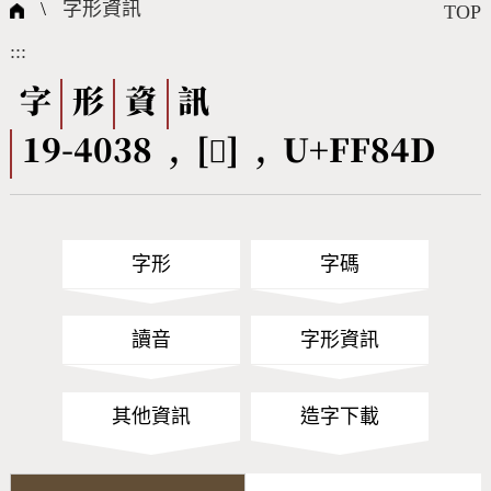
國際字碼相關組織
筆畫查詢
線上教學
倉頡查詢
全字庫授權
轉碼Web Service
個人電腦造字處理工具
問題集
意見回饋
\
字形資訊
TOP
:::
筆順序查詢
部首查詢
熱門查詢統計
字形下載
字
形
資
訊
19-4038 , [󿡍] , U+FF84D
CNS查詢
Unicode查詢
Big5查詢
拼音查詢
字形
字碼
符號索引
拼音文字索引
讀音
字形資訊
其他資訊
造字下載