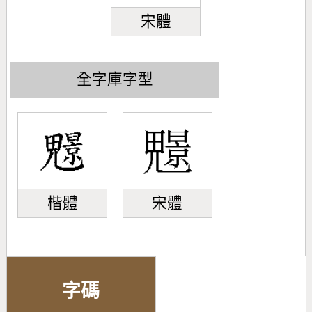
宋體
全字庫字型
楷體
宋體
字碼