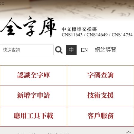
:::
中
EN
網站導覽
認識全字庫
字碼查詢
全字庫介紹
IDS查詢
全字庫現況
部件查詢
新增字申請
技術支援
中文碼介紹
複合查詢
專有名詞介紹
注音查詢
新字申請處理流程
字形即時顯示
造字解決方案
應用工具下載
客戶服務
︿