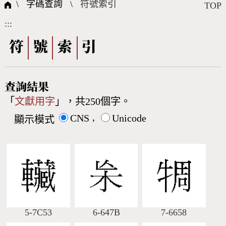
國際字碼相關組織
筆畫查詢
線上教學
倉頡查詢
全字庫授權
轉碼Web Service
個人電腦造字處理工具
問題集
意見回饋
\ 字碼查詢 \
符號索引
TOP
:::
筆順序查詢
部首查詢
熱門查詢統計
字形下載
符
號
索
引
CNS查詢
Unicode查詢
查詢結果
「
文獻用字
」，共250個字。
Big5查詢
拼音查詢
,
CNS
Unicode
顯示模式
符號索引
拼音文字索引
5-7C53
6-647B
7-6658