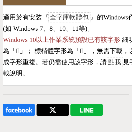
適用於有安裝『
全字庫軟體包
』的Window
(如 Windows 7、8、10、11等)。
Windows 10以上作業系統預設已有該字形
細
為「
𣁇
」； 標楷體字形為「
𣁇
」，無需下載，
成字形重複。若仍需使用該字形，請
點我
見
載說明。