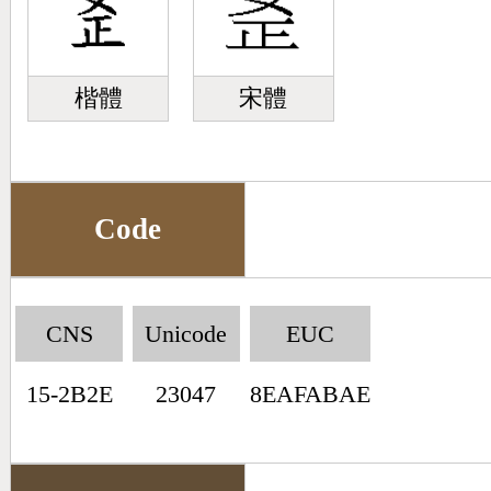
楷體
宋體
Code
CNS
Unicode
EUC
15-2B2E
23047
8EAFABAE