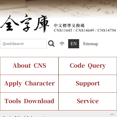
:::
中
EN
Sitemap
About CNS
Code Query
Introduction
IDS Query
Current Status
Apply Character
Support
Chinese Code Status
Components Query
Application Process
Font Instant Display
Tools Download
Service
︿