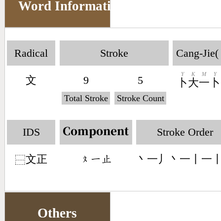
Word Information
Radical
Stroke
Cang-Jie(
Y
K
M
Y
文
9
5
卜
大
一
卜
Total Stroke
Stroke Count
IDS
Stroke Order
Component
文正
丶一丿丶一丨一
󶃷󶀀󶃍
⿱
Others