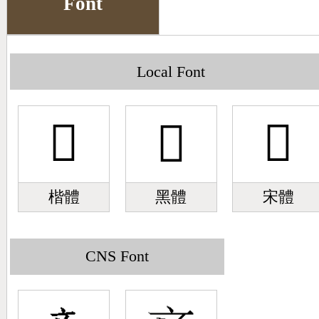
Font
Big5 Query
Pinyin Query
Symbol Index
Local Font
Pinyin Word Index
𣁇
𣁇
𣁇
楷體
黑體
宋體
CNS Font