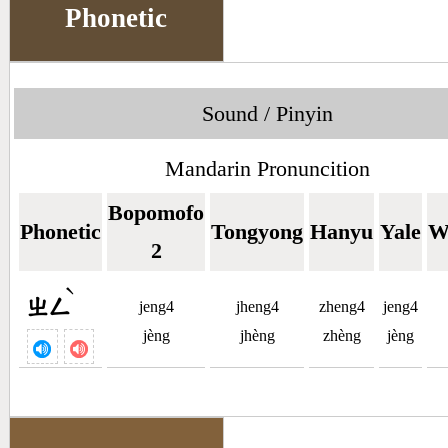
Phonetic
Sound / Pinyin
Mandarin Pronuncition
Bopomofo
Phonetic
Tongyong
Hanyu
Yale
W
2
ˋ
ㄓㄥ
jeng4
jheng4
zheng4
jeng4
jèng
jhèng
zhèng
jèng