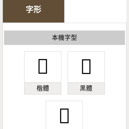
字形
本機字型
𣁇
𣁇
楷體
黑體
𣁇