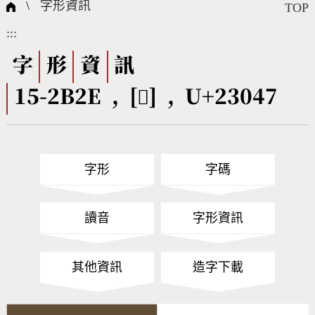
國際字碼相關組織
筆畫查詢
線上教學
倉頡查詢
全字庫授權
轉碼Web Service
個人電腦造字處理工具
問題集
意見回饋
\
字形資訊
TOP
:::
筆順序查詢
部首查詢
熱門查詢統計
字形下載
字
形
資
訊
15-2B2E , [𣁇] , U+23047
CNS查詢
Unicode查詢
Big5查詢
拼音查詢
字形
字碼
符號索引
拼音文字索引
讀音
字形資訊
其他資訊
造字下載