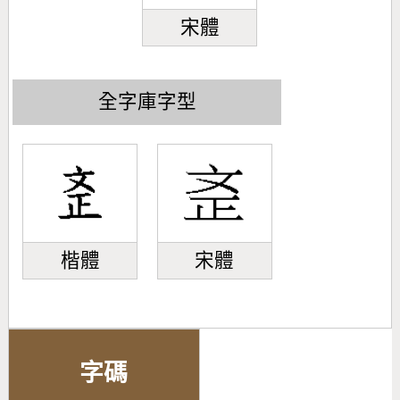
宋體
全字庫字型
楷體
宋體
字碼