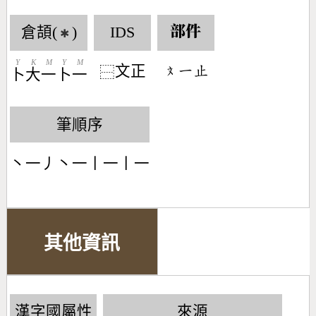
倉頡(
)
IDS
部件
✱
Y
K
M
Y
M
文正
󶃷󶀀󶃍
⿱
卜
大
一
卜
一
筆順序
丶一丿丶一丨一丨一
其他資訊
漢字國屬性
來源