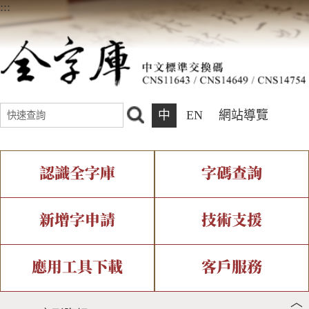
:::
中
EN
網站導覽
認識全字庫
字碼查詢
全字庫介紹
IDS查詢
全字庫現況
部件查詢
新增字申請
技術支援
中文碼介紹
複合查詢
專有名詞介紹
注音查詢
新字申請處理流程
字形即時顯示
造字解決方案
應用工具下載
客戶服務
︿