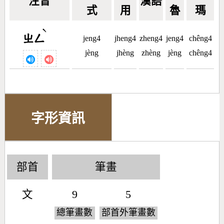
注音
漢語
式
用
魯
瑪
ˋ
ㄓㄥ
jeng4
jheng4
zheng4
jeng4
chêng4
jèng
jhèng
zhèng
jèng
chêng4
字形資訊
部首
筆畫
文
9
5
總筆畫數
部首外筆畫數