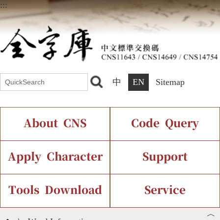
:::
中
EN
Sitemap
About CNS
Code Query
Introduction
IDS Query
Current Status
Apply Character
Support
Chinese Code Status
Components Query
Application Process
Font Instant Display
Tools Download
Service
︿