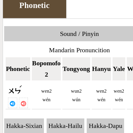
Phonetic
Sound / Pinyin
Mandarin Pronuncition
Bopomofo
Phonetic
Tongyong
Hanyu
Yale
W
2
ˊ
ㄨㄣ
wen2
wun2
wen2
wen2
wén
wún
wén
wén
Hakka-Sixian
Hakka-Hailu
Hakka-Dapu