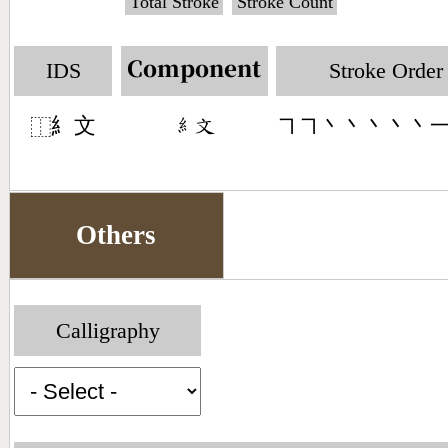
Total Stroke
Stroke Count
IDS
Stroke Order
Component
糹文
㇕㇕丶丶丶丶丶
󶆠󶃶
⿰
Others
Calligraphy