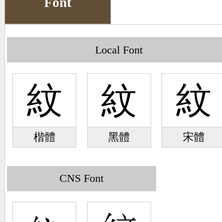
Font
Big5 Query
Pinyin Query
Symbol Index
Local Font
Pinyin Word Index
紋
紋
紋
楷體
黑體
宋體
CNS Font