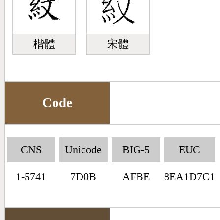
楷體
宋體
Code
CNS
Unicode
BIG-5
EUC
1-5741
7D0B
AFBE
8EA1D7C1