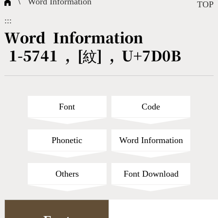
\
Word Information
Composite Query
Terms
Character Creation
Character Create Tools
FAQ
TOP
:::
International Org.
Bopomofo Query
CNS Authorization
Fonts Download
Satisfaction Survey
Word Information
1-5741 , [紋] , U+7D0B
Online Teaching
Stroke Count Query
Web Service
Query Statistics
Cang-Jie Query
Font
Code
Strokeorder Query
Phonetic
Word Information
KX_Radical Query
Others
Font Download
CNS Query
Unicode Query