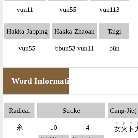
vun11
vun55
vun113
Hakka-Jaoping
Hakka-Zhaoan
Taigi
vun55
bbun53 vun11
bûn
Word Information
Radical
Stroke
Cang-Jie(
V
F
Y
糸
10
4
女
火
卜