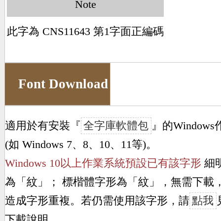
Note
此字為 CNS11643 第1字面正編碼
Font Download
適用於有安裝『
全字庫軟體包
』的Window
(如 Windows 7、8、10、11等)。
Windows 10以上作業系統預設已有該字形
細
為「
紋
」； 標楷體字形為「
紋
」，無需下載
造成字形重複。若仍需使用該字形，請
點我
下載說明。