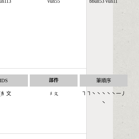
un113
vun55
bbun53 vun11
IDS
部件
筆順序
糹文
󶆠󶃶
㇕㇕丶丶丶丶丶一丿
⿰
丶