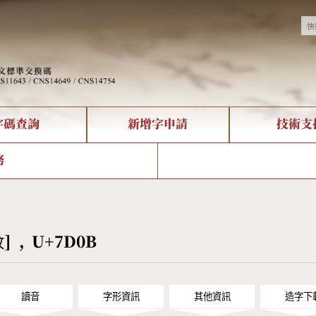
字碼查詢
新增字申請
技術支
決方案
現況
查詢
字形下載
中文碼介紹
全字庫授權
複合查詢
轉碼Web Service
專有名詞介紹
注音查詢
國
務
回饋
熱門查詢統計
查詢
部首查詢
CNS查詢
U
查詢
符號索引
拼音文字索引
紋] , U+7D0B
讀音
字形資訊
其他資訊
造字下