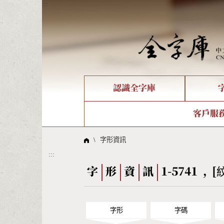
:::
認識全字庫
個人電腦造字處理工具
新字申請處理流程
字形即時顯示
全字庫介紹
IDS查詢
造字解
全字庫
部件
客戶服
問題集
意見
線上教學
倉頡查詢
筆順序
\
字形資訊
:::
Big5查詢
拼音
字
形
資
訊
1-5741 , [
字形
字碼