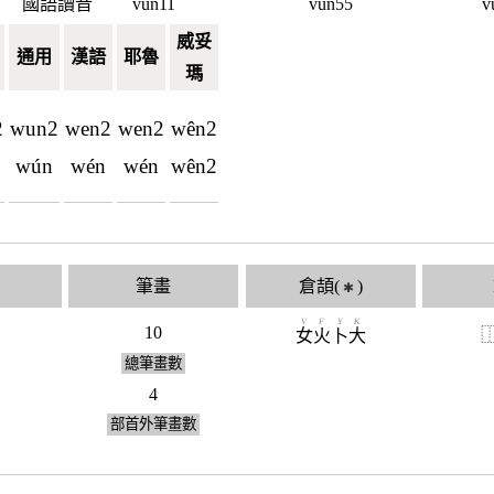
國語讀音
vun11
vun55
v
威妥
通用
漢語
耶魯
瑪
2
wun2
wen2
wen2
wên2
wún
wén
wén
wên2
筆畫
倉頡(
)
✱
V
F
Y
K
10
女
火
卜
大
總筆畫數
4
部首外筆畫數