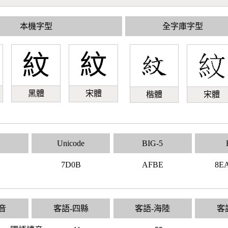
本機字型
全字庫字型
紋
紋
黑體
宋體
楷體
宋體
Unicode
BIG-5
1
7D0B
AFBE
8E
音
客語-四縣
客語-海陸
客