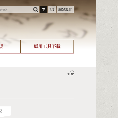
中
EN
網站導覽
援
應用工具下載
際字碼相關組織
筆畫查詢
︿
nicode查詢
TOP
載