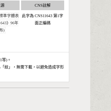
來源
CNS註解
標準字體表
此字為 CNS11643 第1字
1643》96年
面正編碼
布)
11等)。
為「
紋
」，無需下載，以避免造成字形