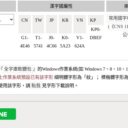
漢字國屬性
常用國字
CN
TW
JP
KR
VN
KP🇰🇵
(《CNS 1
🇨🇳
🇹🇼
🇯🇵
🇰🇷
🇻🇳
KP0-
公
G1-
T1-
J0-
K0-
V1-
DBEF
4E46
5741
4C66
5A23
624A
『
全字庫軟體包
』的Windows作業系統(如 Windows 7、8、10、
10以上作業系統預設已有該字形
細明體字形為「
紋
」； 標楷體字形
使用該字形，請
點我
見字形下載說明。