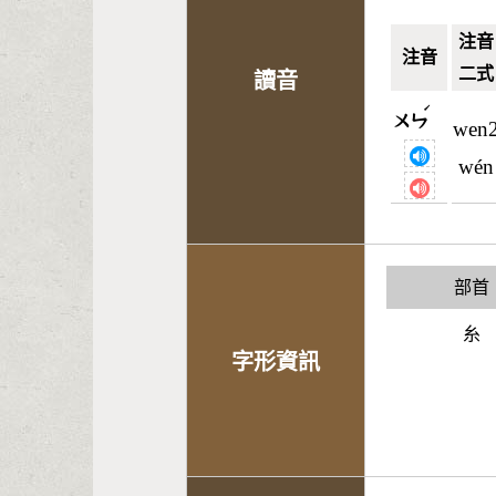
注音
注音
二式
讀音
ˊ
ㄨㄣ
wen
wén
部首
糸
字形資訊