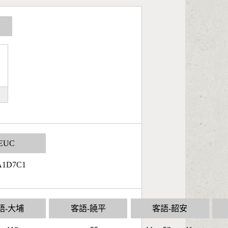
EUC
A1D7C1
語-大埔
客語-饒平
客語-韶安