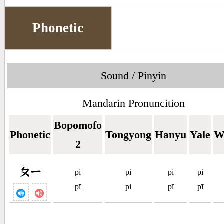
Phonetic
Sound / Pinyin
Mandarin Pronuncition
Bopomofo
Phonetic
Tongyong
Hanyu
Yale
W
2
ㄆㄧ
pi
pi
pi
pi
pī
pi
pī
pī