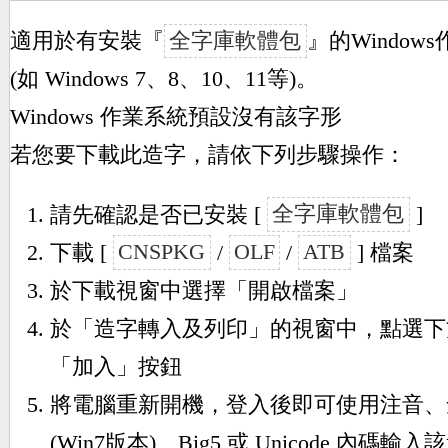
適用於有安裝『
全字庫軟體包
』的Window
(如 Windows 7、8、10、11等)。
Windows 作業系統預設沒有該字形
若您要下載此造字，請依下列步驟操作：
請先確認是否已安裝 [
全字庫軟體包
]
下載 [
CNSPKG
/
OLF
/
ATB
] 檔案
於下載視窗中選擇「開啟檔案」
於「造字轉入及列印」的視窗中，點選下
「加入」按鈕
將電腦重新開機，登入後即可使用注音、
(Win7版本)、Big5 或 Unicode 內碼輸入