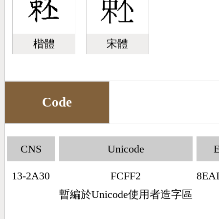
楷體
宋體
Code
CNS
Unicode
13-2A30
FCFF2
8EA
暫編於Unicode使用者造字區