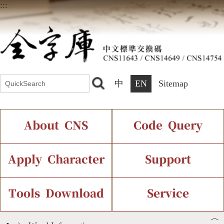
:::
中
EN
Sitemap
About CNS
Code Query
Introduction
IDS Query
Current Status
Apply Character
Support
Chinese Code Status
Components Query
Application Process
Font Instant Display
Tools Download
Service
︿