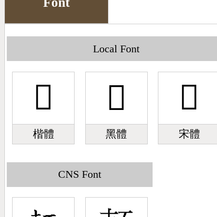
Font
Big5 Query
Pinyin Query
Symbol Index
Local Font
Pinyin Word Index
󼿲
󼿲
󼿲
楷體
黑體
宋體
CNS Font