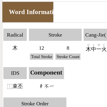
Word Information
Radical
Stroke
Cang-Jie(
D
L
M
F
木
12
8
木
中
一
火
Total Stroke
Stroke Count
IDS
Component
束丕
󶆧󶂾󶀀
⿰
Stroke Order