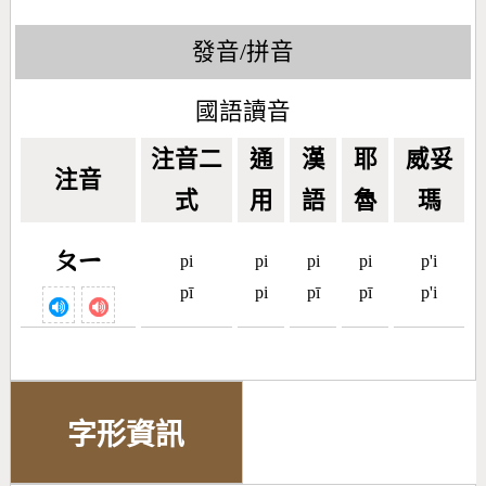
發音/拼音
國語讀音
注音二
通
漢
耶
威妥
注音
式
用
語
魯
瑪
ㄆㄧ
pi
pi
pi
pi
p'i
pī
pi
pī
pī
p'i
字形資訊