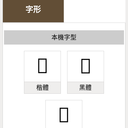
字形
本機字型
󼿲
󼿲
楷體
黑體
󼿲