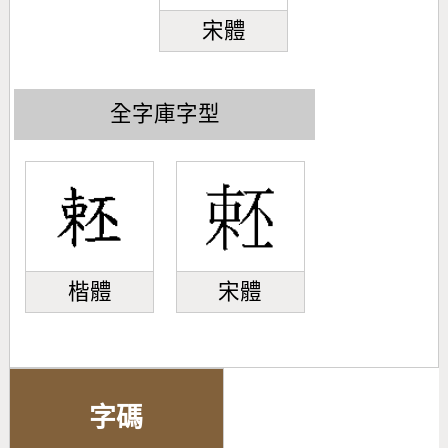
宋體
全字庫字型
楷體
宋體
字碼