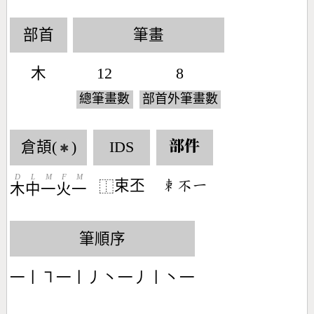
部首
筆畫
木
12
8
總筆畫數
部首外筆畫數
倉頡(
)
IDS
部件
✱
D
L
M
F
M
束丕
󶆧󶂾󶀀
⿰
木
中
一
火
一
筆順序
一丨㇕一丨丿丶一丿丨丶一