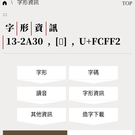
國際字碼相關組織
筆畫查詢
線上教學
倉頡查詢
全字庫授權
轉碼Web Service
個人電腦造字處理工具
問題集
意見回饋
\
字形資訊
TOP
:::
筆順序查詢
部首查詢
熱門查詢統計
字形下載
字
形
資
訊
13-2A30 , [󼿲] , U+FCFF2
CNS查詢
Unicode查詢
Big5查詢
拼音查詢
字形
字碼
符號索引
拼音文字索引
讀音
字形資訊
其他資訊
造字下載