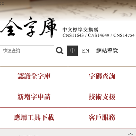
:::
中
EN
網站導覽
認識全字庫
字碼查詢
全字庫介紹
IDS查詢
全字庫現況
部件查詢
新增字申請
技術支援
中文碼介紹
複合查詢
專有名詞介紹
注音查詢
新字申請處理流程
字形即時顯示
造字解決方案
應用工具下載
客戶服務
︿