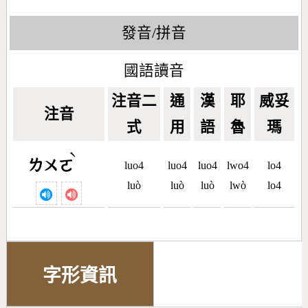
發音/拼音
國語讀音
注音二
通
漢
耶
威妥
注音
式
用
語
魯
瑪
ˋ
ㄌㄨㄛ
luo4
luo4
luo4
lwo4
lo4
luò
luò
luò
lwò
lo4
字形資訊