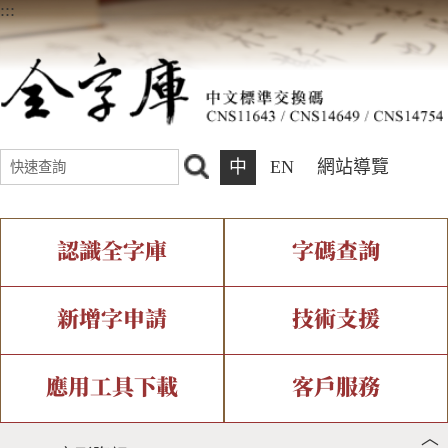
:::
中
EN
網站導覽
認識全字庫
字碼查詢
全字庫介紹
IDS查詢
全字庫現況
部件查詢
新增字申請
技術支援
中文碼介紹
複合查詢
專有名詞介紹
注音查詢
新字申請處理流程
字形即時顯示
造字解決方案
應用工具下載
客戶服務
︿