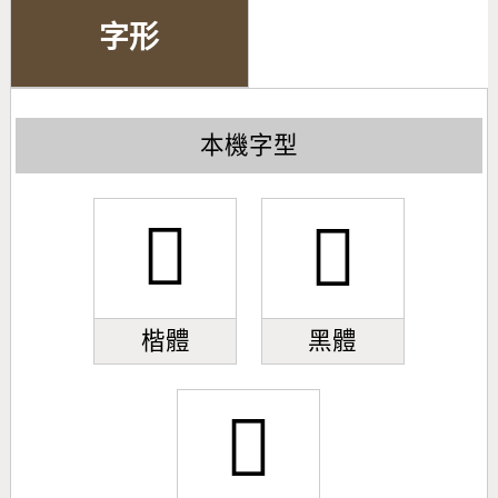
字形
本機字型
󺇳
󺇳
楷體
黑體
󺇳