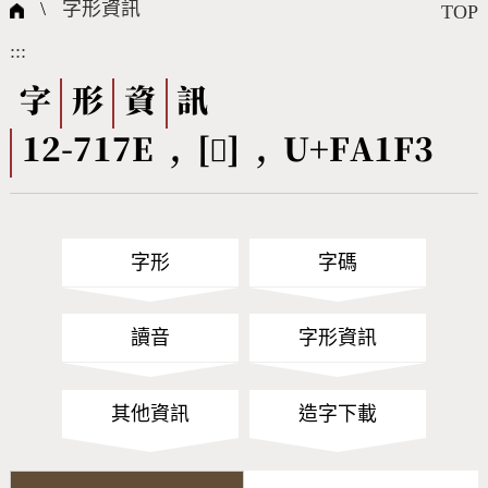
國際字碼相關組織
筆畫查詢
線上教學
倉頡查詢
全字庫授權
轉碼Web Service
個人電腦造字處理工具
問題集
意見回饋
\
字形資訊
TOP
:::
筆順序查詢
部首查詢
熱門查詢統計
字形下載
字
形
資
訊
12-717E , [󺇳] , U+FA1F3
CNS查詢
Unicode查詢
Big5查詢
拼音查詢
字形
字碼
符號索引
拼音文字索引
讀音
字形資訊
其他資訊
造字下載