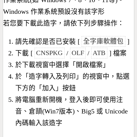
作業系統(如 Windows 7、8、10、11等)。
Windows 作業系統預設沒有該字形
若您要下載此造字，請依下列步驟操作：
請先確認是否已安裝 [
全字庫軟體包
]
下載 [
CNSPKG
/
OLF
/
ATB
] 檔案
於下載視窗中選擇「開啟檔案」
於「造字轉入及列印」的視窗中，點選
下方的「加入」按鈕
將電腦重新開機，登入後即可使用注
音、倉頡(Win7版本)、Big5 或 Unicode
內碼輸入該造字