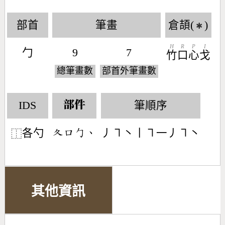
部首
筆畫
倉頡(
)
✱
H
R
P
I
勹
9
7
竹
口
心
戈
總筆畫數
部首外筆畫數
IDS
筆順序
部件
各勺
丿㇕丶丨㇕一丿㇕丶
󶂁󶁶󶀿󶀅
⿰
其他資訊