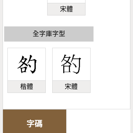
宋體
全字庫字型
楷體
宋體
字碼