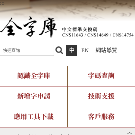
:::
中
EN
網站導覽
認識全字庫
字碼查詢
全字庫介紹
IDS查詢
全字庫現況
部件查詢
新增字申請
技術支援
中文碼介紹
複合查詢
專有名詞介紹
注音查詢
新字申請處理流程
字形即時顯示
造字解決方案
應用工具下載
客戶服務
︿