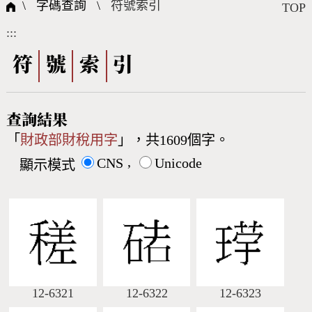
國際字碼相關組織
筆畫查詢
線上教學
倉頡查詢
全字庫授權
轉碼Web Service
個人電腦造字處理工具
問題集
意見回饋
\ 字碼查詢 \
符號索引
TOP
:::
筆順序查詢
部首查詢
熱門查詢統計
字形下載
符
號
索
引
CNS查詢
Unicode查詢
查詢結果
「
財政部財稅用字
」，共1609個字。
Big5查詢
拼音查詢
,
CNS
Unicode
顯示模式
符號索引
拼音文字索引
12-6321
12-6322
12-6323