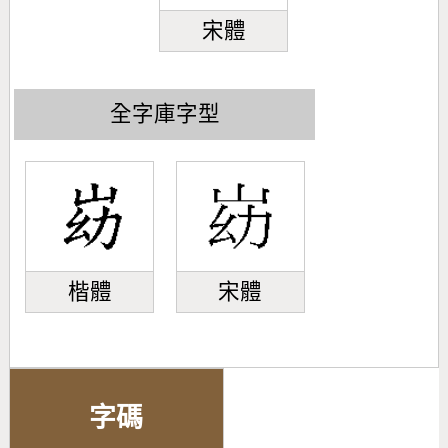
宋體
全字庫字型
楷體
宋體
字碼