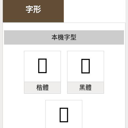
字形
本機字型
󺖀
󺖀
楷體
黑體
󺖀