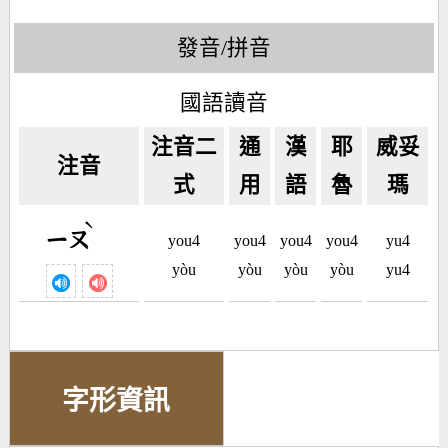
發音/拼音
國語讀音
注音二
通
漢
耶
威妥
注音
式
用
語
魯
瑪
ˋ
ㄧㄡ
you4
you4
you4
you4
yu4
yòu
yòu
yòu
yòu
yu4
字形資訊