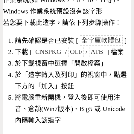
作業系統(如 Windows 7、8、10、11等)。
Windows 作業系統預設沒有該字形
若您要下載此造字，請依下列步驟操作：
請先確認是否已安裝 [
全字庫軟體包
]
下載 [
CNSPKG
/
OLF
/
ATB
] 檔案
於下載視窗中選擇「開啟檔案」
於「造字轉入及列印」的視窗中，點選
下方的「加入」按鈕
將電腦重新開機，登入後即可使用注
音、倉頡(Win7版本)、Big5 或 Unicode
內碼輸入該造字