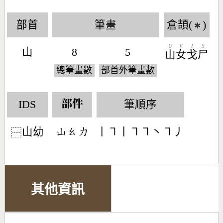
部首
筆畫
倉頡(
)
✱
U
V
I
S
山
8
5
山
女
戈
尸
總筆畫數
部首外筆畫數
IDS
筆順序
部件
山幼
丨㇕丨㇕㇕丶㇕丿
󶁸󶂨󶁒
⿱
其他資訊