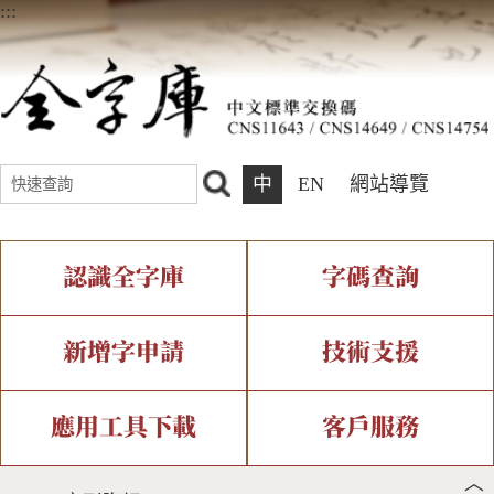
:::
中
EN
網站導覽
認識全字庫
字碼查詢
全字庫介紹
IDS查詢
全字庫現況
部件查詢
新增字申請
技術支援
中文碼介紹
複合查詢
專有名詞介紹
注音查詢
新字申請處理流程
字形即時顯示
造字解決方案
應用工具下載
客戶服務
︿