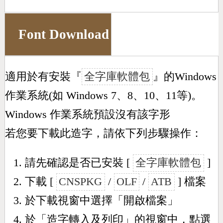
Font Download
適用於有安裝『
全字庫軟體包
』的Windows
作業系統(如 Windows 7、8、10、11等)。
Windows 作業系統預設沒有該字形
若您要下載此造字，請依下列步驟操作：
請先確認是否已安裝 [
全字庫軟體包
]
下載 [
CNSPKG
/
OLF
/
ATB
] 檔案
於下載視窗中選擇「開啟檔案」
於「造字轉入及列印」的視窗中，點選