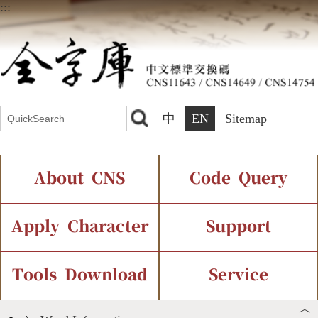
:::
中
EN
Sitemap
About CNS
Code Query
Introduction
IDS Query
Current Status
Apply Character
Support
Chinese Code Status
Components Query
Application Process
Font Instant Display
Tools Download
Service
︿