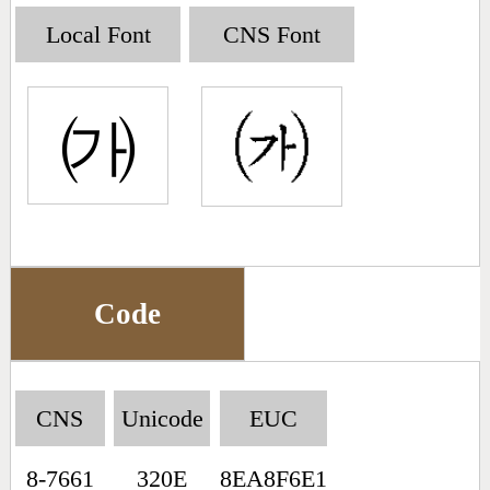
Big5 Query
Pinyin Query
Local Font
CNS Font
Symbol Index
㈎
Pinyin Word Index
Code
CNS
Unicode
EUC
8-7661
320E
8EA8F6E1