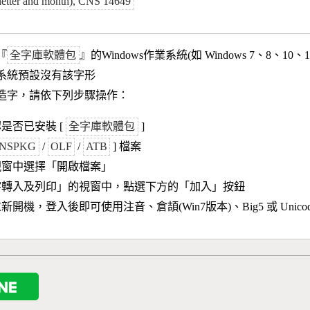
letter and month), CNS 14649
『
全字庫軟體包
』的Windows作業系統(如 Windows 7、8、10、
作業系統預設沒有該字形
造字，請依下列步驟操作：
是否已安裝 [
全字庫軟體包
]
NSPKG
/
OLF
/
ATB
] 檔案
視窗中選擇「開啟檔案」
字轉入及列印」的視窗中，點選下方的「加入」按鈕
新開機，登入後即可使用注音、倉頡(Win7版本)、Big5 或 Unic