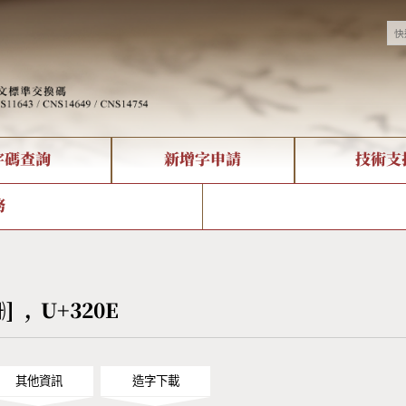
字碼查詢
新增字申請
技術支
決方案
現況
查詢
字形下載
中文碼介紹
全字庫授權
複合查詢
轉碼Web Service
專有名詞介紹
注音查詢
國
務
回饋
熱門查詢統計
查詢
部首查詢
CNS查詢
U
查詢
符號索引
拼音文字索引
㈎] , U+320E
其他資訊
造字下載