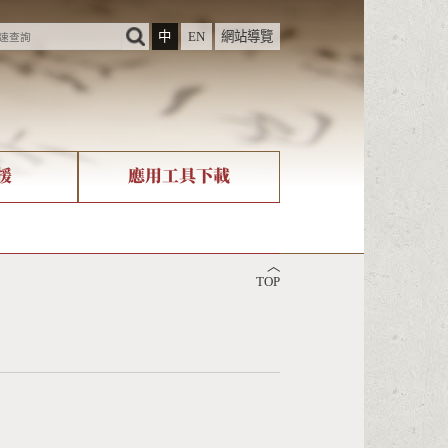
中
EN
網站導覽
援
應用工具下載
際字碼相關組織
筆畫查詢
︿
nicode查詢
TOP