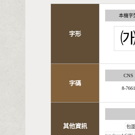
本機字
字形
CNS
字碼
8-766
其他資訊
包圍