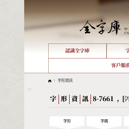
:::
認識全字庫
個人電腦造字處理工具
新字申請處理流程
字形即時顯示
全字庫介紹
IDS查詢
造字解
全字庫
部件
客戶服
問題集
意見
線上教學
倉頡查詢
筆順序
\
字形資訊
:::
Big5查詢
拼音
字
形
資
訊
8-7661 , [
字形
字碼