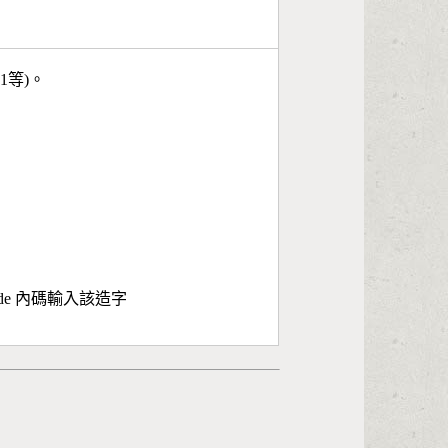
11等)。
ode 內碼輸入該造字