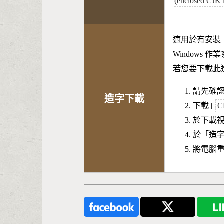
(enclosed CJK 
適用於有安裝
Windows 
若您要下載此
請先確認
造字下載
下載 [
C
於下載
於「造
將電腦重