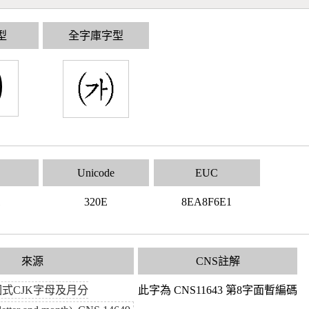
型
全字庫字型
㈎
Unicode
EUC
1
320E
8EA8F6E1
來源
CNS註解
式CJK字母及月分
此字為 CNS11643 第8字面暫編碼