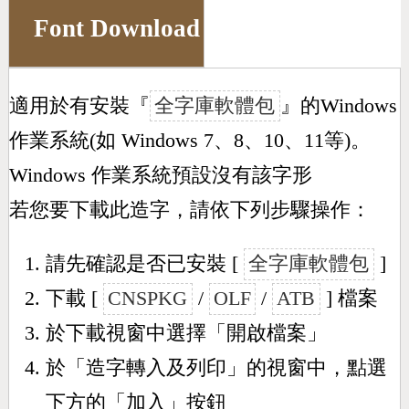
Font Download
適用於有安裝『
全字庫軟體包
』的Windows
作業系統(如 Windows 7、8、10、11等)。
Windows 作業系統預設沒有該字形
若您要下載此造字，請依下列步驟操作：
請先確認是否已安裝 [
全字庫軟體包
]
下載 [
CNSPKG
/
OLF
/
ATB
] 檔案
於下載視窗中選擇「開啟檔案」
於「造字轉入及列印」的視窗中，點選
下方的「加入」按鈕