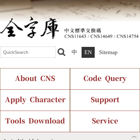
:::
中
EN
Sitemap
About CNS
Code Query
Introduction
IDS Query
Current Status
Apply Character
Support
Chinese Code Status
Components Query
Application Process
Font Instant Display
Tools Download
Service
︿