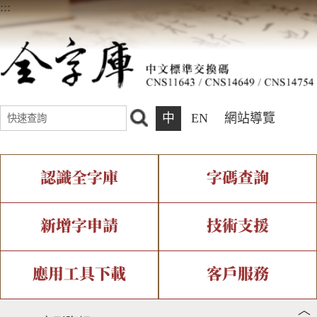
:::
中
EN
網站導覽
認識全字庫
字碼查詢
全字庫介紹
IDS查詢
全字庫現況
部件查詢
新增字申請
技術支援
中文碼介紹
複合查詢
專有名詞介紹
注音查詢
新字申請處理流程
字形即時顯示
造字解決方案
應用工具下載
客戶服務
︿