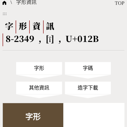
國際字碼相關組織
筆畫查詢
線上教學
倉頡查詢
全字庫授權
轉碼Web Service
個人電腦造字處理工具
問題集
意見回饋
\
字形資訊
TOP
:::
筆順序查詢
部首查詢
熱門查詢統計
字形下載
字
形
資
訊
8-2349 , [ī] , U+012B
CNS查詢
Unicode查詢
Big5查詢
拼音查詢
字形
字碼
符號索引
拼音文字索引
其他資訊
造字下載
字形