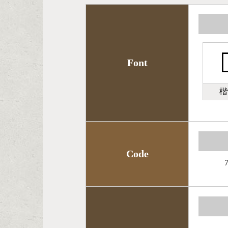

Font
楷
Code