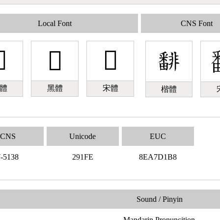
Local Font
CNS Font

𩇾
𩇾
體
黑體
宋體
楷體
CNS
Unicode
EUC
7-5138
291FE
8EA7D1B8
Sound / Pinyin
Mandarin Pronuncition