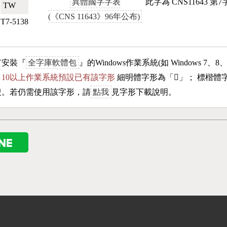
異體國字字表
此字為 CNS11643 
TW🇹🇼
(《CNS 11643》96年公布)
T7-5138
有安裝『
全字庫軟體包
』的Windows作業系統(如 Windows 7、8
ows 10以上作業系統預設已有該字形
細明體字形為「
𩇾
」； 標楷體
複。若仍需使用該字形，請
點我
見字形下載說明。