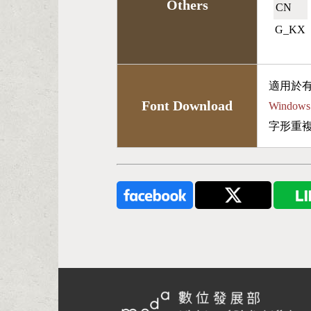
Others
CN🇨🇳
G_KX
適用於
Font Download
Wind
字形重