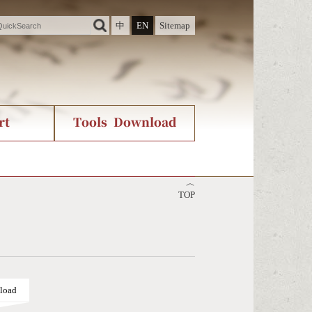
中
EN
Sitemap
rt
Tools Download
ry
rvice
International Org.
Stroke Count Query
︿
Unicode Query
TOP
load