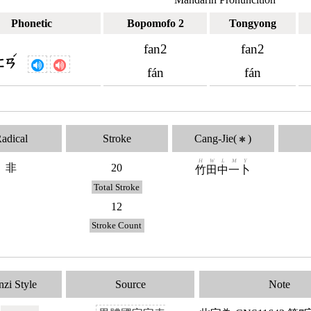
Phonetic
Bopomofo 2
Tongyong
fan2
fan2
ˊ
ㄈㄢ
fán
fán
adical
Stroke
Cang-Jie(
)
✱
H
W
L
M
Y
非
20
竹
田
中
一
卜
Total Stroke
12
Stroke Count
zi Style
Source
Note