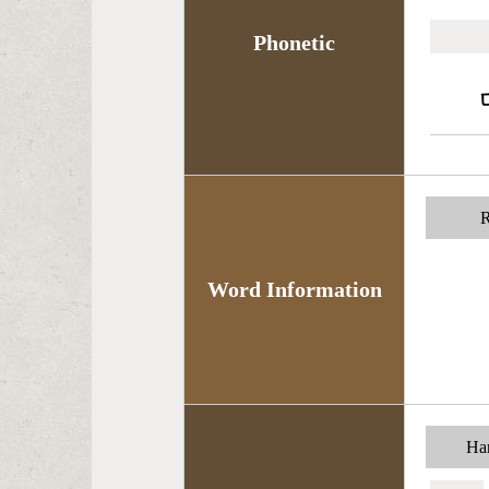
Phonetic
R
Word Information
Han