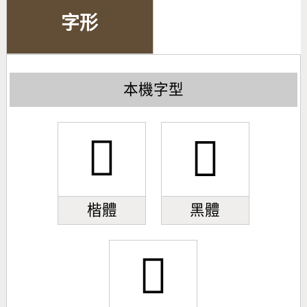
字形
本機字型
𨝝
𨝝
楷體
黑體
𨝝