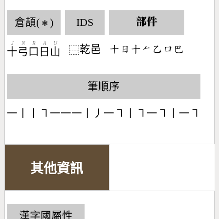
倉頡(
)
IDS
部件
✱
J
N
R
A
U
乾邑
󶀓󶃐󶀓󶀩󶀇󶁶󶄋
⿱
十
弓
口
日
山
筆順序
一丨丨㇕一一一丨丿一㇕丨㇕一㇕丨一㇕
其他資訊
漢字國屬性