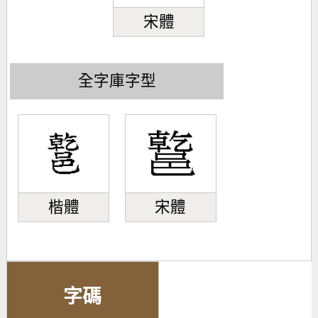
宋體
全字庫字型
楷體
宋體
字碼