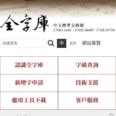
:::
中
EN
網站導覽
認識全字庫
字碼查詢
全字庫介紹
IDS查詢
全字庫現況
部件查詢
新增字申請
技術支援
中文碼介紹
複合查詢
專有名詞介紹
注音查詢
新字申請處理流程
字形即時顯示
造字解決方案
應用工具下載
客戶服務
︿