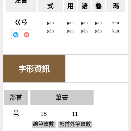
注音
式
用
語
魯
瑪
ㄍㄢ
gan
gan
gan
gan
kan
gān
gan
gān
gān
kan
字形資訊
部首
筆畫
邑
18
11
總筆畫數
部首外筆畫數