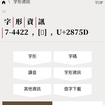
國際字碼相關組織
筆畫查詢
線上教學
倉頡查詢
全字庫授權
轉碼Web Service
個人電腦造字處理工具
問題集
意見回饋
\
字形資訊
TOP
:::
筆順序查詢
部首查詢
熱門查詢統計
字形下載
字
形
資
訊
7-4422 , [𨝝] , U+2875D
CNS查詢
Unicode查詢
Big5查詢
拼音查詢
字形
字碼
符號索引
拼音文字索引
讀音
字形資訊
其他資訊
造字下載