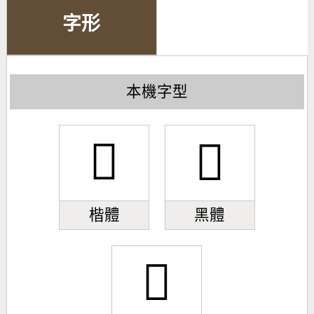
字形
本機字型
𢷙
𢷙
楷體
黑體
𢷙