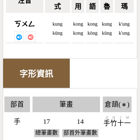
注音
式
用
語
魯
瑪
ㄎㄨㄥ
kung
kong
kong
kung
k'ung
kūng
kong
kōng
kūng
k'ung
字形資訊
部首
筆畫
倉頡(
)
✱
Q
H
J
M
手
17
14
手
竹
十
一
總筆畫數
部首外筆畫數