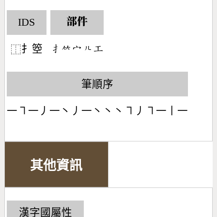
IDS
部件
扌箜
󶃛󶆆󶂊󶀱󶁥
⿰
筆順序
一㇕一丿一丶丿一丶丶丶㇕丿㇕一丨一
其他資訊
漢字國屬性