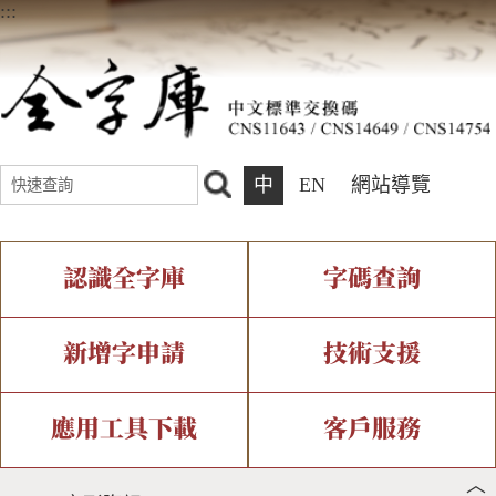
:::
中
EN
網站導覽
認識全字庫
字碼查詢
全字庫介紹
IDS查詢
全字庫現況
部件查詢
新增字申請
技術支援
中文碼介紹
複合查詢
專有名詞介紹
注音查詢
新字申請處理流程
字形即時顯示
造字解決方案
應用工具下載
客戶服務
︿