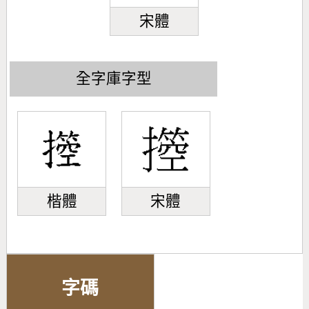
宋體
全字庫字型
楷體
宋體
字碼