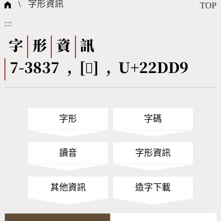
國際字碼相關組織
筆畫查詢
線上教學
倉頡查詢
全字庫授權
轉碼Web Service
個人電腦造字處理工具
問題集
意見回饋
\
字形資訊
TOP
:::
筆順序查詢
部首查詢
熱門查詢統計
字形下載
字
形
資
訊
7-3837 , [𢷙] , U+22DD9
CNS查詢
Unicode查詢
Big5查詢
拼音查詢
字形
字碼
符號索引
拼音文字索引
讀音
字形資訊
其他資訊
造字下載