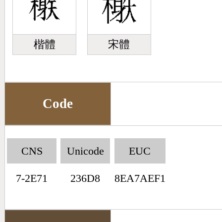
楷體
宋體
Code
CNS
Unicode
EUC
7-2E71
236D8
8EA7AEF1