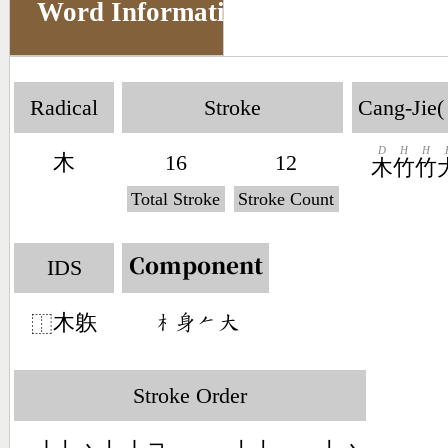
Word Information
Radical
Stroke
Cang-Jie(
D
H
H
木
16
12
木
竹
竹
Total Stroke
Stroke Count
IDS
Component
木䠶
󶂸󶆴󶀩󶁨
⿰
Stroke Order