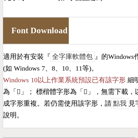
Font Download
適用於有安裝『
全字庫軟體包
』的Window
(如 Windows 7、8、10、11等)。
Windows 10以上作業系統預設已有該字形
細
為「
𣛘
」； 標楷體字形為「
𣛘
」，無需下載，
成字形重複。若仍需使用該字形，請
點我
見
說明。