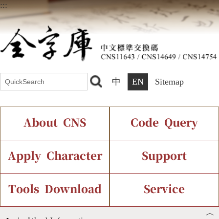
:::
中
EN
Sitemap
About CNS
Code Query
Introduction
IDS Query
Current Status
Apply Character
Support
Chinese Code Status
Components Query
Application Process
Font Instant Display
Tools Download
Service
︿