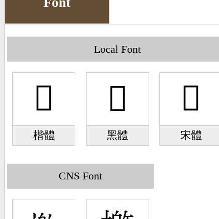
Font
Big5 Query
Pinyin Query
Symbol Index
Local Font
Pinyin Word Index
𣛘
𣛘
𣛘
楷體
黑體
宋體
CNS Font