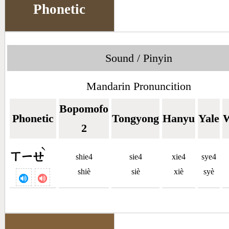
Phonetic
Sound / Pinyin
Mandarin Pronuncition
Bopomofo
Phonetic
Tongyong
Hanyu
Yale
W
2
ˋ
ㄒㄧㄝ
shie4
sie4
xie4
sye4
shiè
siè
xiè
syè