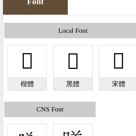
Font
Big5 Query
Pinyin Query
Symbol Index
Local Font
Pinyin Word Index
𣉼
𣉼
𣉼
楷體
黑體
宋體
CNS Font