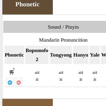
Phonetic
Sound / Pinyin
Mandarin Pronuncition
Bopomofo
Phonetic
Tongyong
Hanyu
Yale
W
2
ˋ
ㄞ
ai4
ai4
ai4
ai4
ài
ài
ài
ài