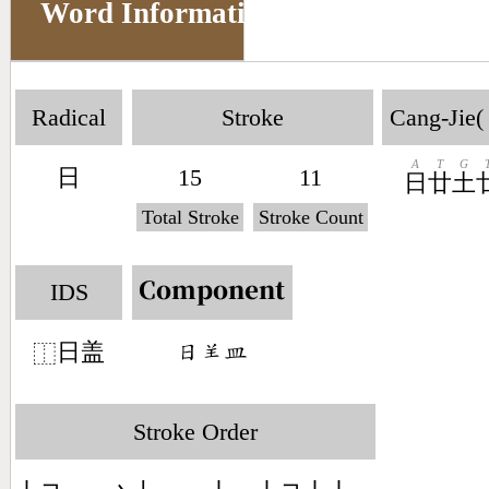
Word Information
Radical
Stroke
Cang-Jie(
A
T
G
日
15
11
日
廿
土
Total Stroke
Stroke Count
IDS
Component
日盖
󶃐󶆖󶄰
⿰
Stroke Order