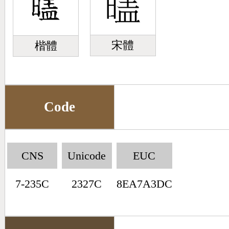
宋體
楷體
Code
CNS
Unicode
EUC
7-235C
2327C
8EA7A3DC