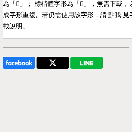
為「
𣉼
」； 標楷體字形為「
𣉼
」，無需下載，
成字形重複。若仍需使用該字形，請
點我
見
載說明。