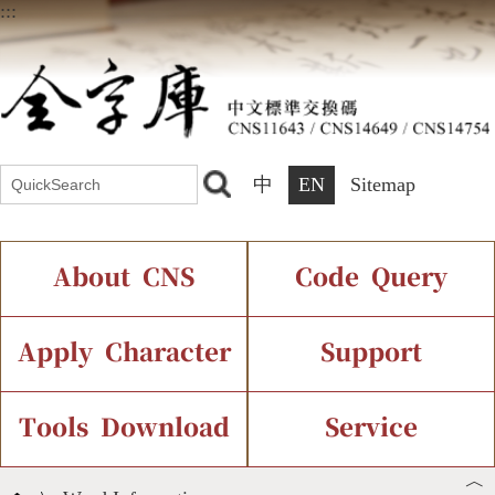
:::
中
EN
Sitemap
About CNS
Code Query
Introduction
IDS Query
Current Status
Apply Character
Support
Chinese Code Status
Components Query
Application Process
Font Instant Display
Tools Download
Service
︿