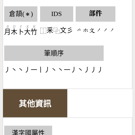
倉頡(
)
IDS
部件
✱
B
D
Y
K
H
釆
文彡
󶃩󶂹󶃶󶀄󶀄󶀄
⿰
⿻
月
木
卜
大
竹
筆順序
丿丶丶丿一丨丿丶丶一丿丶丿丿丿
其他資訊
漢字國屬性