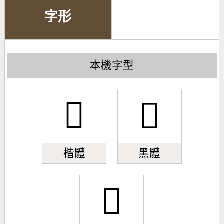
字形
本機字型
𣁝
𣁝
楷體
黑體
𣁝