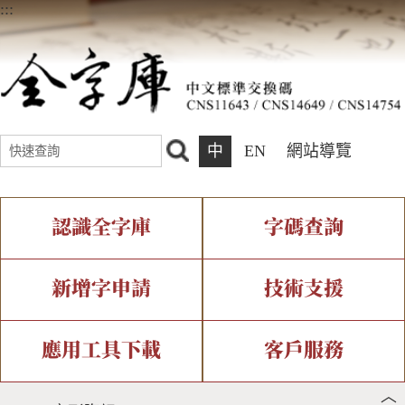
:::
中
EN
網站導覽
認識全字庫
字碼查詢
全字庫介紹
IDS查詢
全字庫現況
部件查詢
新增字申請
技術支援
中文碼介紹
複合查詢
專有名詞介紹
注音查詢
新字申請處理流程
字形即時顯示
造字解決方案
應用工具下載
客戶服務
︿