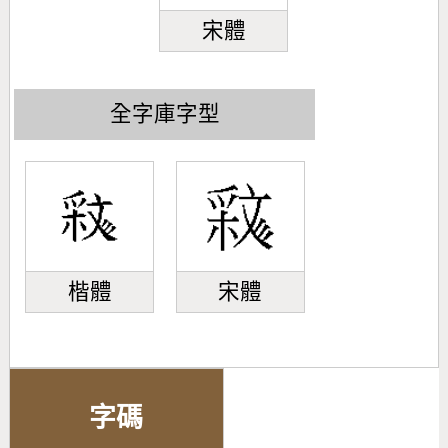
宋體
全字庫字型
楷體
宋體
字碼