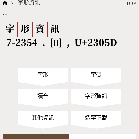
國際字碼相關組織
筆畫查詢
線上教學
倉頡查詢
全字庫授權
轉碼Web Service
個人電腦造字處理工具
問題集
意見回饋
\
字形資訊
TOP
:::
筆順序查詢
部首查詢
熱門查詢統計
字形下載
字
形
資
訊
7-2354 , [𣁝] , U+2305D
CNS查詢
Unicode查詢
Big5查詢
拼音查詢
字形
字碼
符號索引
拼音文字索引
讀音
字形資訊
其他資訊
造字下載