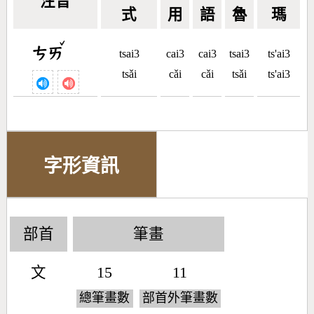
注音
式
用
語
魯
瑪
ˇ
ㄘㄞ
tsai3
cai3
cai3
tsai3
ts'ai3
tsǎi
cǎi
cǎi
tsǎi
ts'ai3
字形資訊
部首
筆畫
文
15
11
總筆畫數
部首外筆畫數