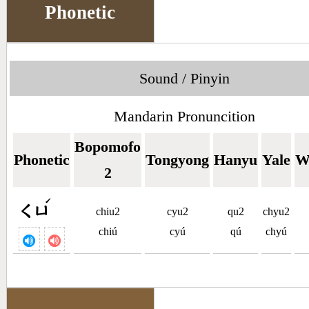
Phonetic
Sound / Pinyin
Mandarin Pronuncition
Bopomofo
Phonetic
Tongyong
Hanyu
Yale
W
2
ˊ
ㄑㄩ
chiu2
cyu2
qu2
chyu2
chiú
cyú
qú
chyú