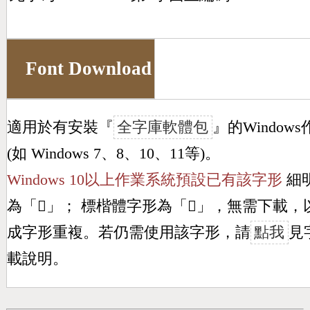
Font Download
適用於有安裝『
全字庫軟體包
』的Window
(如 Windows 7、8、10、11等)。
Windows 10以上作業系統預設已有該字形
細
為「
𠙢
」； 標楷體字形為「
𠙢
」，無需下載，
成字形重複。若仍需使用該字形，請
點我
見
載說明。