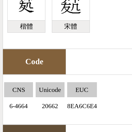
楷體
宋體
Code
CNS
Unicode
EUC
6-4664
20662
8EA6C6E4