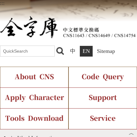
:::
中
EN
Sitemap
About CNS
Code Query
Introduction
IDS Query
Current Status
Apply Character
Support
Chinese Code Status
Components Query
Application Process
Font Instant Display
Tools Download
Service
︿