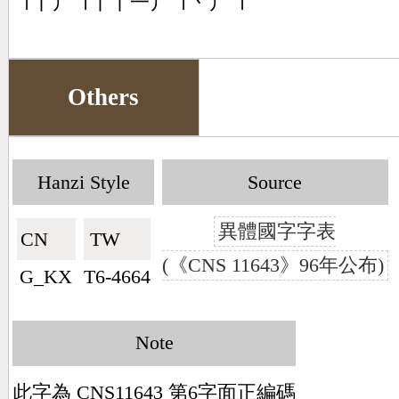
㇕丨丿㇕丨丨一丿㇕丶丿㇕
Others
Hanzi Style
Source
異體國字字表
CN🇨🇳
TW🇹🇼
(《CNS 11643》96年公布)
G_KX
T6-4664
Note
此字為 CNS11643 第6字面正編碼