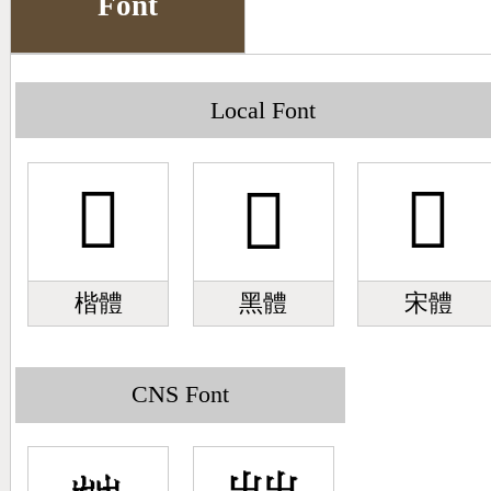
Font
Big5 Query
Pinyin Query
Symbol Index
Local Font
Pinyin Word Index
𠙢
𠙢
𠙢
楷體
黑體
宋體
CNS Font