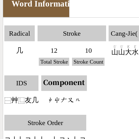
Word Information
Radical
Stroke
Cang-Jie(
U
U
K
E
几
12
10
山
山
大
水
Total Stroke
Stroke Count
IDS
Component
艸
友几
󶂘󶂗󶀖󶁓󶀹
⿱
⿺
Stroke Order