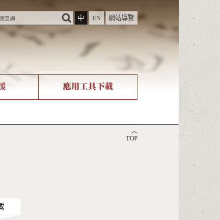
中
EN
網站導覽
援
應用工具下載
際字碼相關組織
筆畫查詢
︿
nicode查詢
TOP
載