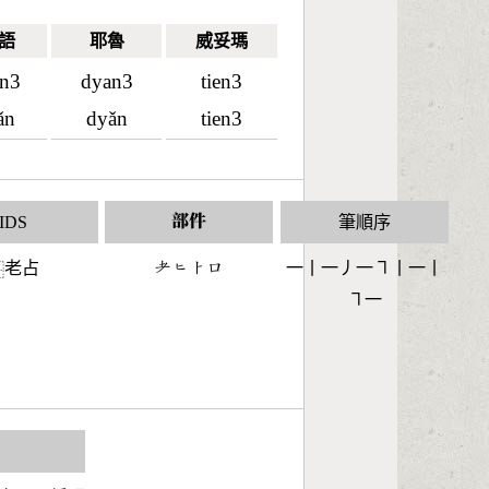
語
耶魯
威妥瑪
an3
dyan3
tien3
ǎn
dyǎn
tien3
IDS
部件
筆順序
老占
󶂳󶀙󶀥󶁶
一丨一丿一㇕丨一丨
⿱
㇕一