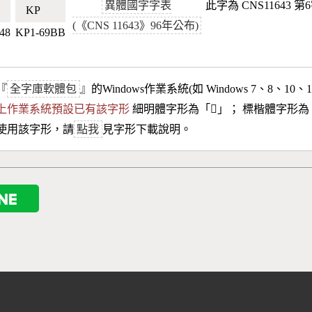
異體國字字表
此字為 CNS11643 
🇼
KP🇰🇵
(《CNS 11643》96年公布)
48
KP1-69BB
『
全字庫軟體包
』的Windows作業系統(如 Windows 7、8、10、
10以上作業系統預設已有該字形
細明體字形為「
𦒾
」； 標楷體字形為
使用該字形，請
點我
見字形下載說明。