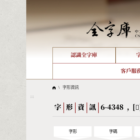
:::
認識全字庫
個人電腦造字處理工具
新字申請處理流程
字形即時顯示
全字庫介紹
IDS查詢
造字解
全字庫
部件
客戶服
問題集
意見
線上教學
倉頡查詢
筆順序
\
字形資訊
:::
Big5查詢
拼音
字
形
資
訊
6-4348 , [
字形
字碼