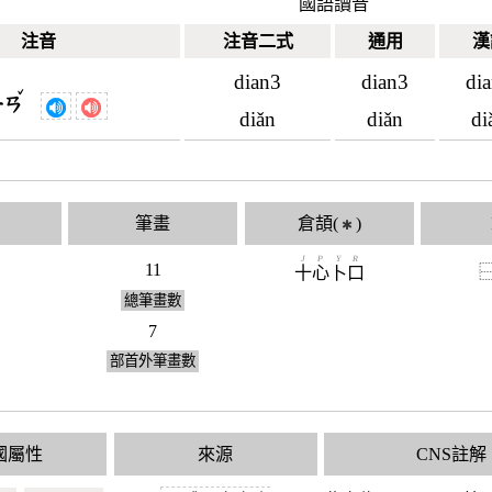
國語讀音
注音
注音二式
通用
漢
dian3
dian3
di
ˇ
ㄧㄢ
diǎn
diǎn
di
筆畫
倉頡(
)
✱
J
P
Y
R
11
十
心
卜
口
總筆畫數
7
部首外筆畫數
國屬性
來源
CNS註解