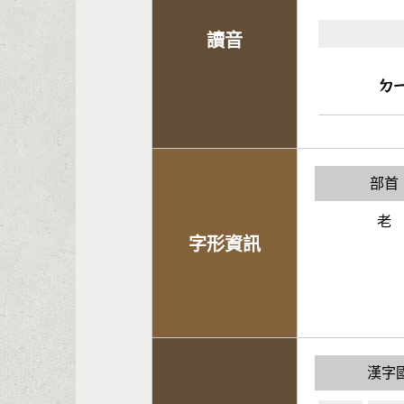
讀音
ㄉ
部首
老
字形資訊
漢字