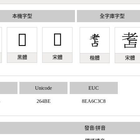
本機字型
全字庫字型
𦒾
𦒾
黑體
宋體
楷體
宋體
Unicode
EUC
8
264BE
8EA6C3C8
發音/拼音