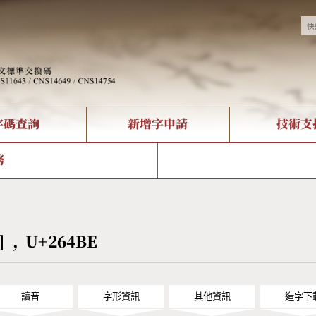
字碼查詢
新增字申請
技術支
決方案
現況
查詢
字形下載
中文碼介紹
全字庫授權
複合查詢
轉碼Web Service
專有名詞介紹
注音查詢
國
務
回饋
熱門查詢統計
查詢
部首查詢
CNS查詢
U
查詢
符號索引
拼音文字索引
𦒾] , U+264BE
讀音
字形資訊
其他資訊
造字下