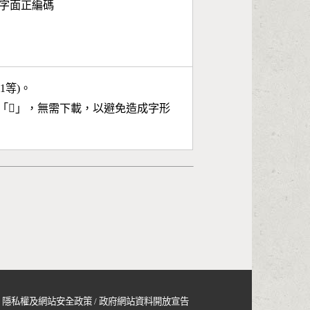
第6字面正編碼
11等)。
「
𦒾
」，無需下載，以避免造成字形
隱私權及網站安全政策
/
政府網站資料開放宣告