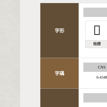
𦒾
字形
楷體
CNS
字碼
6-434