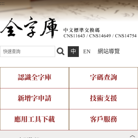
:::
中
EN
網站導覽
認識全字庫
字碼查詢
全字庫介紹
IDS查詢
全字庫現況
部件查詢
新增字申請
技術支援
中文碼介紹
複合查詢
專有名詞介紹
注音查詢
新字申請處理流程
字形即時顯示
造字解決方案
應用工具下載
客戶服務
︿