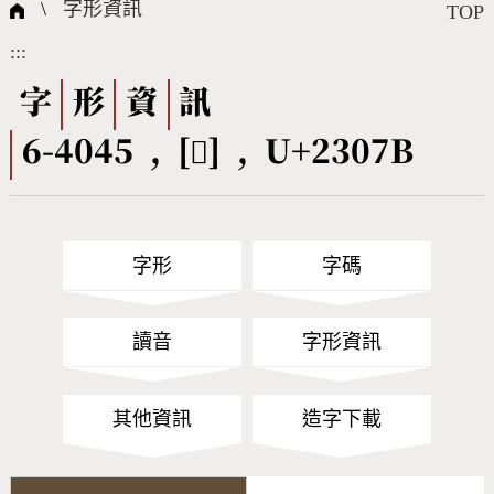
國際字碼相關組織
筆畫查詢
線上教學
倉頡查詢
全字庫授權
轉碼Web Service
個人電腦造字處理工具
問題集
意見回饋
\
字形資訊
TOP
:::
筆順序查詢
部首查詢
熱門查詢統計
字形下載
字
形
資
訊
6-4045 , [𣁻] , U+2307B
CNS查詢
Unicode查詢
Big5查詢
拼音查詢
字形
字碼
符號索引
拼音文字索引
讀音
字形資訊
其他資訊
造字下載