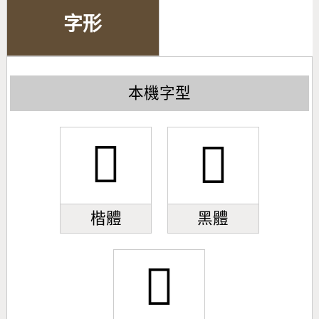
字形
本機字型
𣁻
𣁻
楷體
黑體
𣁻