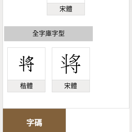
宋體
全字庫字型
楷體
宋體
字碼