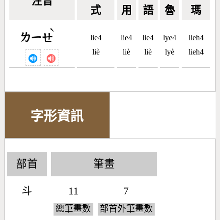
注音
式
用
語
魯
瑪
ˋ
ㄌㄧㄝ
lie4
lie4
lie4
lye4
lieh4
liè
liè
liè
lyè
lieh4
字形資訊
部首
筆畫
斗
11
7
總筆畫數
部首外筆畫數