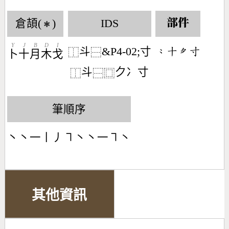
倉頡(
)
IDS
部件
✱
Y
J
B
D
I
斗
&P4-02;寸
󶁆󶀓󶅾󶁰
⿰
⿱
卜
十
月
木
戈
斗
𠂊冫寸
⿰
⿱
⿴
筆順序
丶丶一丨丿㇕丶丶一㇕丶
其他資訊