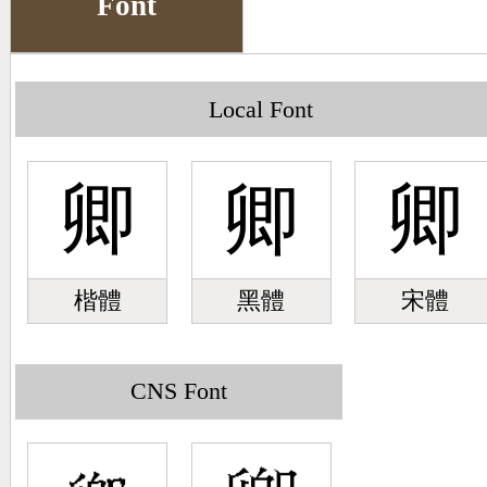
Font
Big5 Query
Pinyin Query
Symbol Index
Local Font
Pinyin Word Index
卿
卿
卿
楷體
黑體
宋體
CNS Font