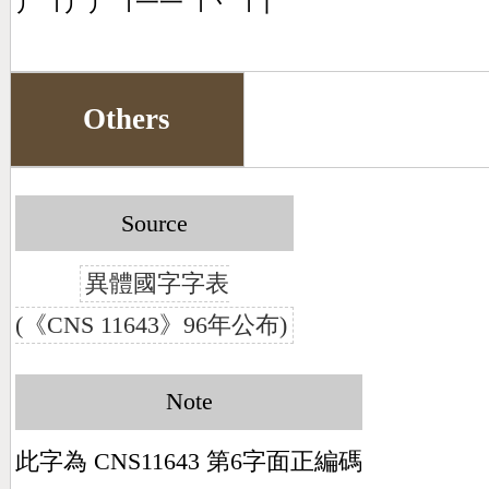
丿㇕丿丿㇕一一㇕丶㇕丨
Others
Source
異體國字字表
(《CNS 11643》96年公布)
Note
此字為 CNS11643 第6字面正編碼