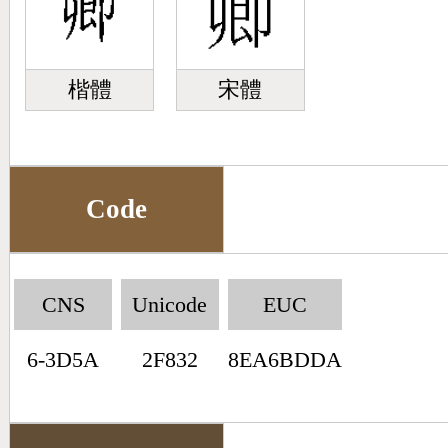
楷體
宋體
Code
CNS
Unicode
EUC
6-3D5A
2F832
8EA6BDDA