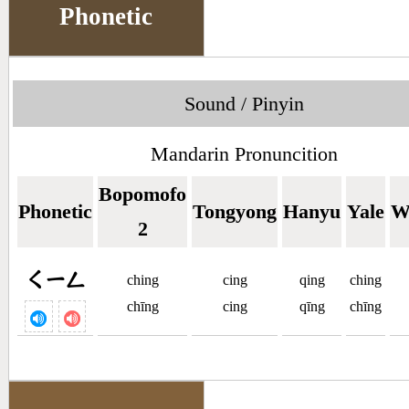
Phonetic
Sound / Pinyin
Mandarin Pronuncition
Bopomofo
Phonetic
Tongyong
Hanyu
Yale
W
2
ㄑㄧㄥ
ching
cing
qing
ching
chīng
cing
qīng
chīng