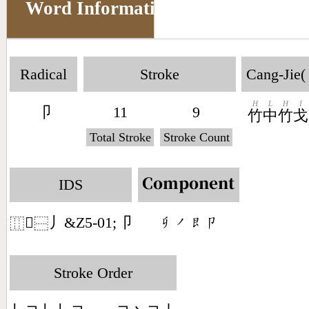
Word Information
Radical
Stroke
Cang-Jie(
H
L
H
I
卩
11
9
竹
中
竹
戈
Total Stroke
Stroke Count
IDS
Component
𠂎
丿&Z5-01;卩
󶂅󶀄󶆜󶁊
⿲
⿱
Stroke Order