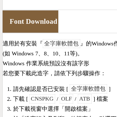
Font Download
適用於有安裝『
全字庫軟體包
』的Window
(如 Windows 7、8、10、11等)。
Windows 作業系統預設沒有該字形
若您要下載此造字，請依下列步驟操作：
請先確認是否已安裝 [
全字庫軟體包
]
下載 [
CNSPKG
/
OLF
/
ATB
] 檔案
於下載視窗中選擇「開啟檔案」