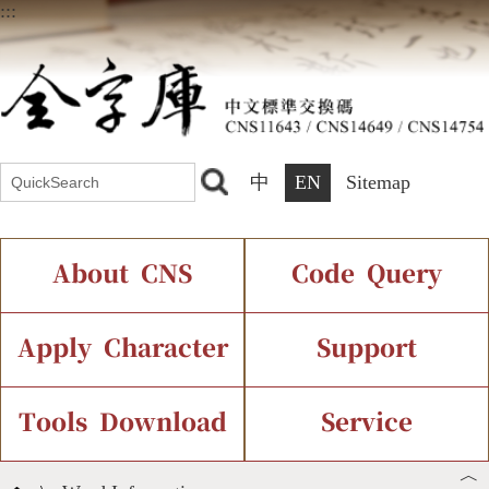
:::
中
EN
Sitemap
About CNS
Code Query
Introduction
IDS Query
Current Status
Apply Character
Support
Chinese Code Status
Components Query
Application Process
Font Instant Display
Tools Download
Service
︿