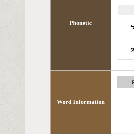
Phonetic
R
Word Information