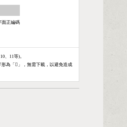
第6字面正編碼
、10、11等)。
字形為「
𠳫
」，無需下載，以避免造成