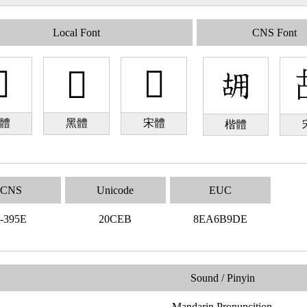
Local Font
CNS Font

𠳫
𠳫
體
黑體
宋體
楷體
CNS
Unicode
EUC
-395E
20CEB
8EA6B9DE
Sound / Pinyin
Mandarin Pronuncition