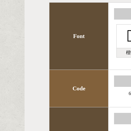

Font
楷
Code
6