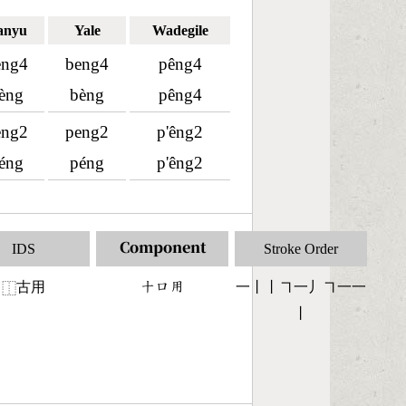
anyu
Yale
Wadegile
eng4
beng4
pêng4
èng
bèng
pêng4
eng2
peng2
p'êng2
éng
péng
p'êng2
IDS
Component
Stroke Order
古用
󶀓󶁶󶅎
一丨丨㇕一丿㇕一一
⿰
丨