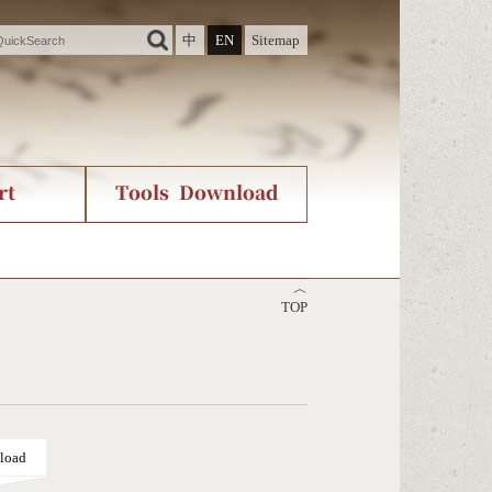
中
EN
Sitemap
rt
Tools Download
ry
rvice
International Org.
Stroke Count Query
︿
Unicode Query
TOP
load