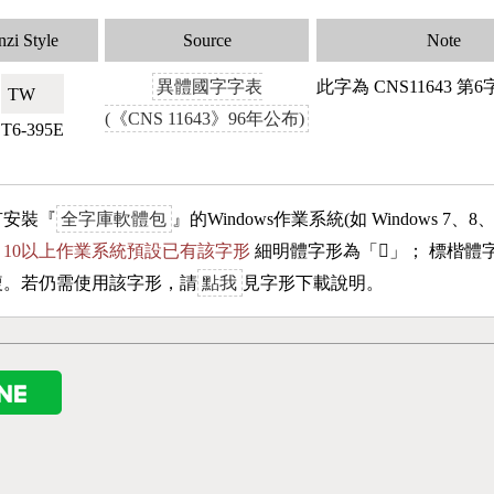
zi Style
Source
Note
異體國字字表
此字為 CNS11643 
TW🇹🇼
(《CNS 11643》96年公布)
T6-395E
有安裝『
全字庫軟體包
』的Windows作業系統(如 Windows 7、8
ows 10以上作業系統預設已有該字形
細明體字形為「
𠳫
」； 標楷體
複。若仍需使用該字形，請
點我
見字形下載說明。