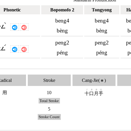
Phonetic
Bopomofo 2
Tongyong
H
beng4
beng4
b
ˋ
ㄅㄥ
bèng
bèng
b
peng2
peng2
p
ˊ
ㄆㄥ
péng
péng
p
adical
Stroke
Cang-Jie(
)
✱
J
R
B
Q
用
10
十
口
月
手
Total Stroke
5
Stroke Count