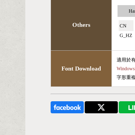
Han
Others
CN🇨🇳
G_HZ
適用於
Font Download
Wind
字形重