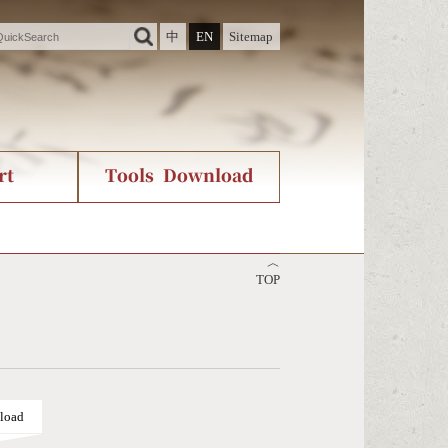
中
EN
Sitemap
rt
Tools Download
ry
rvice
International Org.
Stroke Count Query
︿
Unicode Query
TOP
load