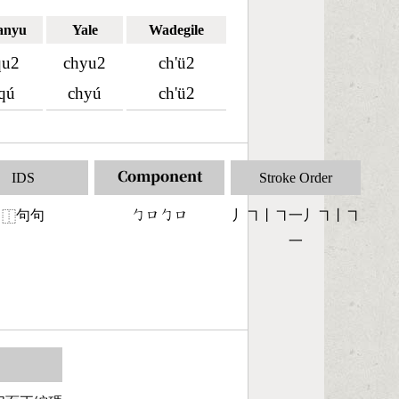
anyu
Yale
Wadegile
qu2
chyu2
ch'ü2
qú
chyú
ch'ü2
IDS
Component
Stroke Order
句句
󶀿󶁶󶀿󶁶
丿㇕丨㇕一丿㇕丨㇕
⿰
一