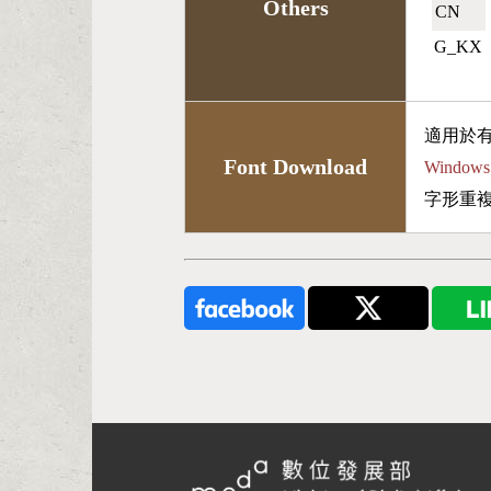
Others
CN🇨🇳
G_KX
適用於
Font Download
Wind
字形重