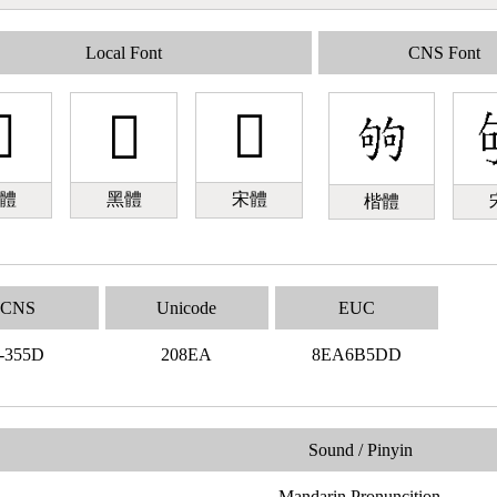
Local Font
CNS Font

𠣪
𠣪
體
黑體
宋體
楷體
CNS
Unicode
EUC
-355D
208EA
8EA6B5DD
Sound / Pinyin
Mandarin Pronuncition