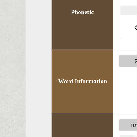
Phonetic
R
Word Information
Han