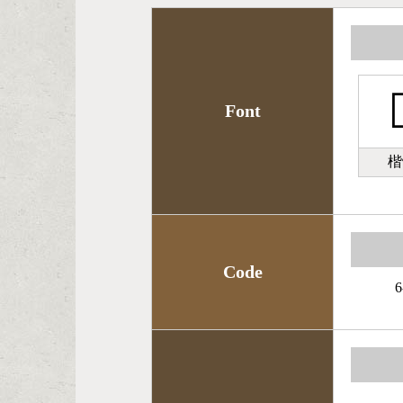

Font
楷
Code
6