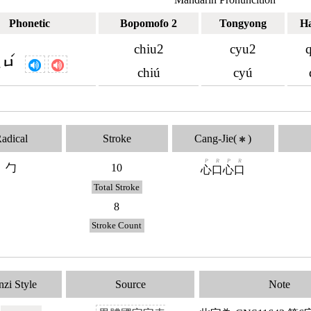
Phonetic
Bopomofo 2
Tongyong
H
chiu2
cyu2
ˊ
ㄑㄩ
chiú
cyú
adical
Stroke
Cang-Jie(
)
✱
P
R
P
R
勹
10
心
口
心
口
Total Stroke
8
Stroke Count
zi Style
Source
Note