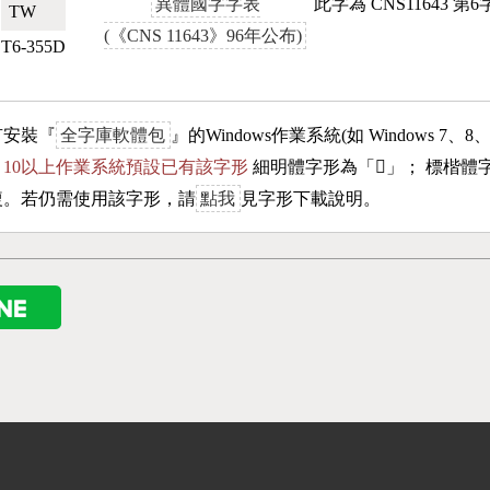
異體國字字表
此字為 CNS11643 
TW🇹🇼
(《CNS 11643》96年公布)
T6-355D
有安裝『
全字庫軟體包
』的Windows作業系統(如 Windows 7、8
ows 10以上作業系統預設已有該字形
細明體字形為「
𠣪
」； 標楷體
複。若仍需使用該字形，請
點我
見字形下載說明。