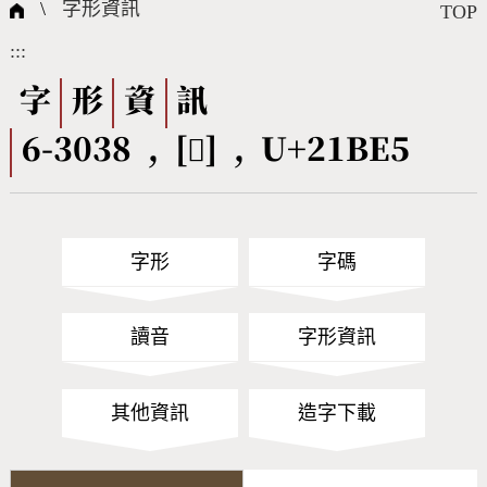
國際字碼相關組織
筆畫查詢
線上教學
倉頡查詢
全字庫授權
轉碼Web Service
個人電腦造字處理工具
問題集
意見回饋
\
字形資訊
TOP
:::
筆順序查詢
部首查詢
熱門查詢統計
字形下載
字
形
資
訊
6-3038 , [𡯥] , U+21BE5
CNS查詢
Unicode查詢
Big5查詢
拼音查詢
字形
字碼
符號索引
拼音文字索引
讀音
字形資訊
其他資訊
造字下載