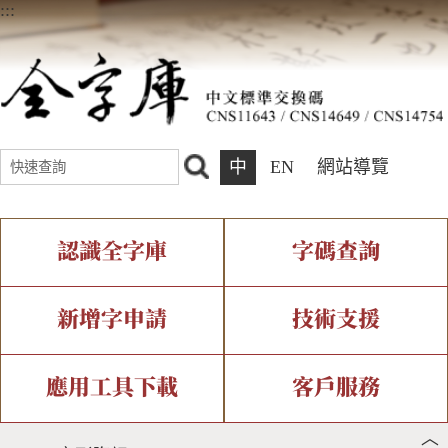
:::
中
EN
網站導覽
認識全字庫
字碼查詢
全字庫介紹
IDS查詢
全字庫現況
部件查詢
新增字申請
技術支援
中文碼介紹
複合查詢
專有名詞介紹
注音查詢
新字申請處理流程
字形即時顯示
造字解決方案
應用工具下載
客戶服務
︿