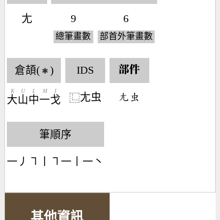
尢
9
6
總筆畫數
部首外筆畫數
倉頡(
)
IDS
部件
✱
K
U
L
M
I
尢虫
󶁪󶅶
⿺
大
山
中
一
戈
筆順序
一丿㇕丨㇕一丨一丶
其他資訊