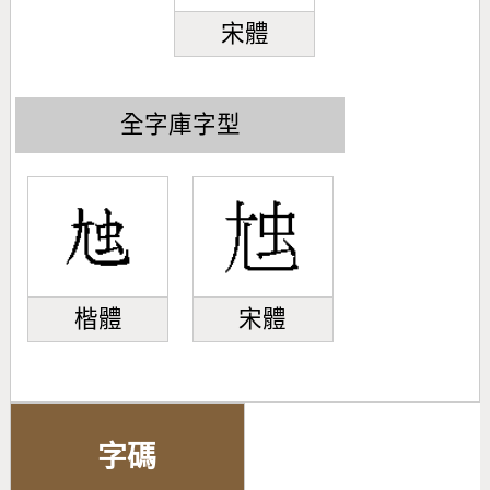
宋體
全字庫字型
楷體
宋體
字碼