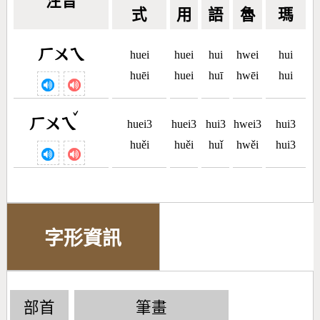
注音
式
用
語
魯
瑪
ㄏㄨㄟ
huei
huei
hui
hwei
hui
huēi
huei
huī
hwēi
hui
ˇ
ㄏㄨㄟ
huei3
huei3
hui3
hwei3
hui3
huěi
huěi
huǐ
hwěi
hui3
字形資訊
部首
筆畫