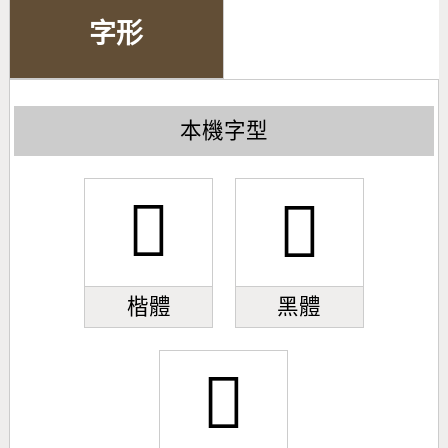
字形
本機字型
𡯥
𡯥
楷體
黑體
𡯥