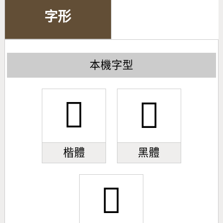
字形
本機字型
𣅢
𣅢
楷體
黑體
𣅢