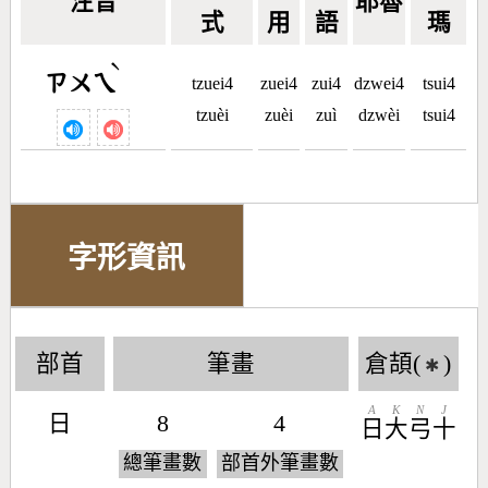
注音
耶魯
式
用
語
瑪
ˋ
ㄗㄨㄟ
tzuei4
zuei4
zui4
dzwei4
tsui4
tzuèi
zuèi
zuì
dzwèi
tsui4
字形資訊
部首
筆畫
倉頡(
)
✱
A
K
N
J
日
8
4
日
大
弓
十
總筆畫數
部首外筆畫數