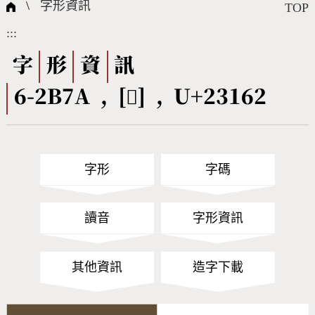
國際字碼相關組織
筆畫查詢
線上教學
倉頡查詢
全字庫授權
轉碼Web Service
個人電腦造字處理工具
問題集
意見回饋
\
字形資訊
TOP
:::
筆順序查詢
部首查詢
熱門查詢統計
字形下載
字
形
資
訊
6-2B7A , [𣅢] , U+23162
CNS查詢
Unicode查詢
Big5查詢
拼音查詢
字形
字碼
符號索引
拼音文字索引
讀音
字形資訊
其他資訊
造字下載