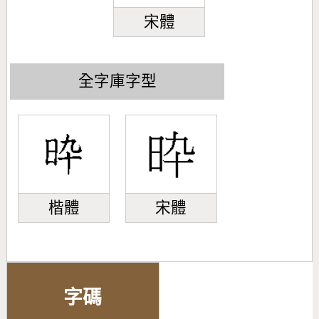
宋體
全字庫字型
楷體
宋體
字碼