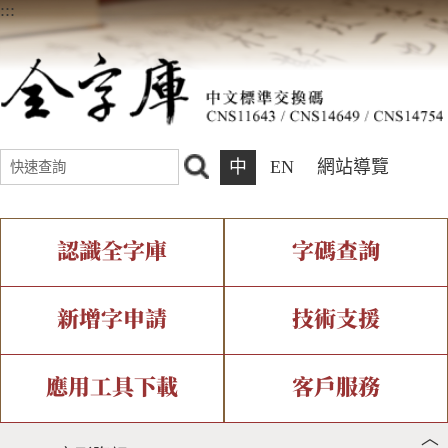
:::
中
EN
網站導覽
認識全字庫
字碼查詢
全字庫介紹
IDS查詢
全字庫現況
部件查詢
新增字申請
技術支援
中文碼介紹
複合查詢
專有名詞介紹
注音查詢
新字申請處理流程
字形即時顯示
造字解決方案
應用工具下載
客戶服務
︿