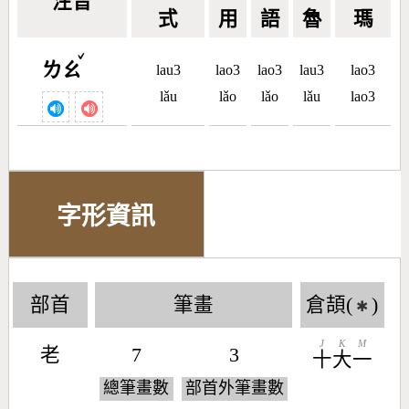
注音
式
用
語
魯
瑪
ˇ
ㄌㄠ
lau3
lao3
lao3
lau3
lao3
lǎu
lǎo
lǎo
lǎu
lao3
字形資訊
部首
筆畫
倉頡(
)
✱
J
K
M
老
7
3
十
大
一
總筆畫數
部首外筆畫數