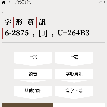
國際字碼相關組織
筆畫查詢
線上教學
倉頡查詢
全字庫授權
轉碼Web Service
個人電腦造字處理工具
問題集
意見回饋
\
字形資訊
TOP
:::
筆順序查詢
部首查詢
熱門查詢統計
字形下載
字
形
資
訊
6-2875 , [𦒳] , U+264B3
CNS查詢
Unicode查詢
Big5查詢
拼音查詢
字形
字碼
符號索引
拼音文字索引
讀音
字形資訊
其他資訊
造字下載