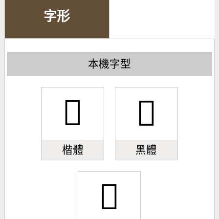
字形
本機字型
𦒳
𦒳
楷體
黑體
𦒳