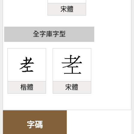
宋體
全字庫字型
楷體
宋體
字碼