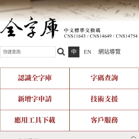
:::
中
EN
網站導覽
認識全字庫
字碼查詢
全字庫介紹
IDS查詢
全字庫現況
部件查詢
新增字申請
技術支援
中文碼介紹
複合查詢
專有名詞介紹
注音查詢
新字申請處理流程
字形即時顯示
造字解決方案
應用工具下載
客戶服務
︿