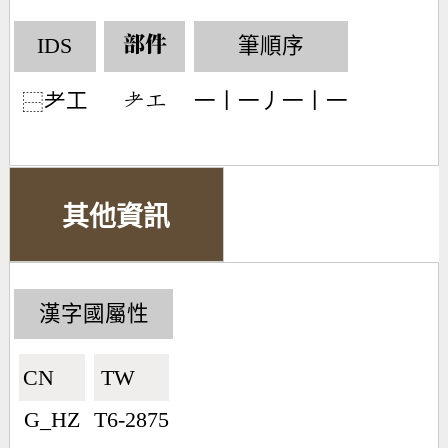
IDS
筆順序
部件
耂工
一丨一丿一丨一
󶂳󶁥
⿱
其他資訊
漢字國屬性
CN🇨🇳
TW🇹🇼
G_HZ
T6-2875