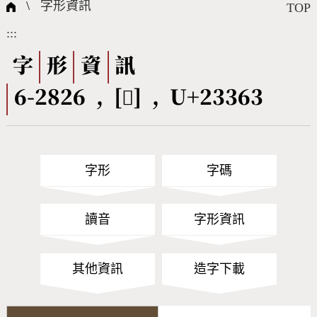
國際字碼相關組織
筆畫查詢
線上教學
倉頡查詢
全字庫授權
轉碼Web Service
個人電腦造字處理工具
問題集
意見回饋
\
字形資訊
TOP
:::
筆順序查詢
部首查詢
熱門查詢統計
字形下載
字
形
資
訊
6-2826 , [𣍣] , U+23363
CNS查詢
Unicode查詢
Big5查詢
拼音查詢
字形
字碼
符號索引
拼音文字索引
讀音
字形資訊
其他資訊
造字下載