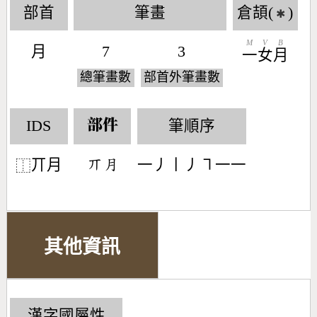
部首
筆畫
倉頡(
)
✱
M
V
B
月
7
3
一
女
月
總筆畫數
部首外筆畫數
IDS
筆順序
部件
丌月
一丿丨丿㇕一一
󶁬󶃭
⿰
其他資訊
漢字國屬性