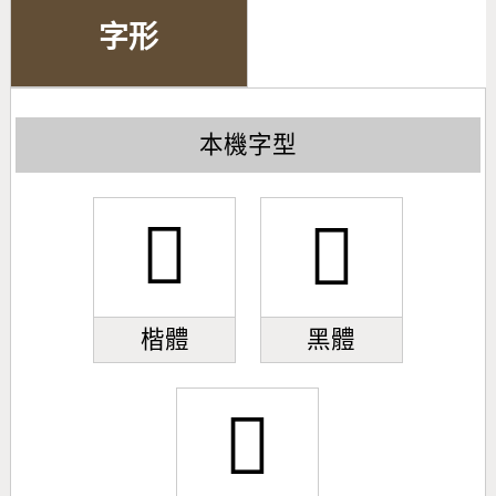
字形
本機字型
𣍣
𣍣
楷體
黑體
𣍣