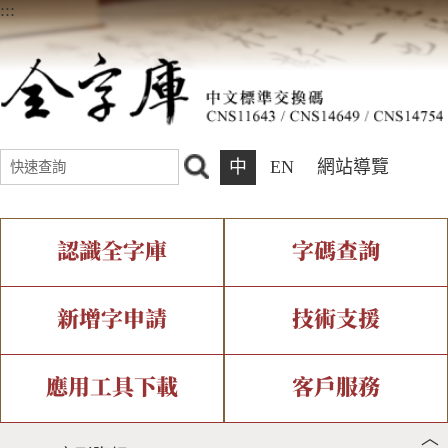
:::
中
EN
網站導覽
認識全字庫
字碼查詢
全字庫介紹
IDS查詢
全字庫現況
部件查詢
新增字申請
技術支援
中文碼介紹
複合查詢
專有名詞介紹
注音查詢
新字申請處理流程
字形即時顯示
造字解決方案
應用工具下載
客戶服務
︿