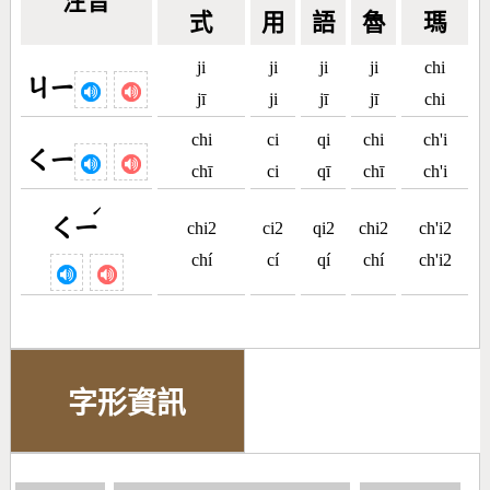
注音
式
用
語
魯
瑪
ji
ji
ji
ji
chi
ㄐㄧ
jī
ji
jī
jī
chi
chi
ci
qi
chi
ch'i
ㄑㄧ
chī
ci
qī
chī
ch'i
ˊ
ㄑㄧ
chi2
ci2
qi2
chi2
ch'i2
chí
cí
qí
chí
ch'i2
字形資訊