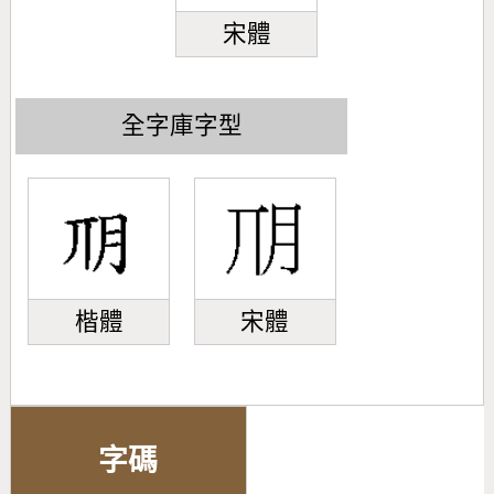
宋體
全字庫字型
楷體
宋體
字碼