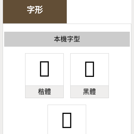
字形
本機字型
𤮺
𤮺
楷體
黑體
𤮺