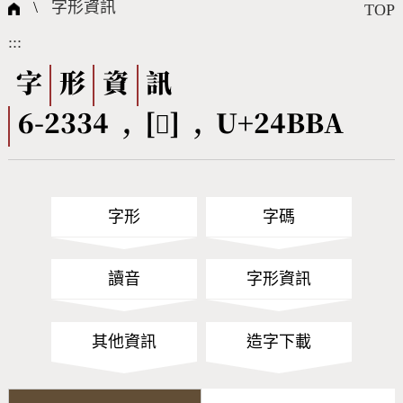
國際字碼相關組織
筆畫查詢
線上教學
倉頡查詢
全字庫授權
轉碼Web Service
個人電腦造字處理工具
問題集
意見回饋
\
字形資訊
TOP
:::
筆順序查詢
部首查詢
熱門查詢統計
字形下載
字
形
資
訊
6-2334 , [𤮺] , U+24BBA
CNS查詢
Unicode查詢
Big5查詢
拼音查詢
字形
字碼
符號索引
拼音文字索引
讀音
字形資訊
其他資訊
造字下載