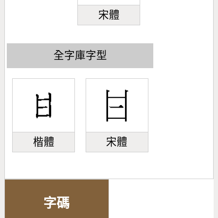
宋體
全字庫字型
楷體
宋體
字碼