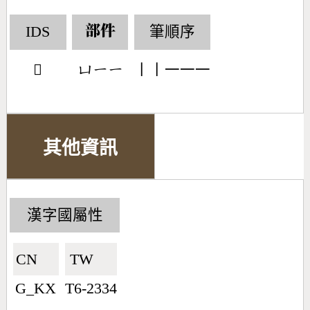
IDS
筆順序
部件
𤮺
丨丨一一一
󶁏󶀀󶀀
其他資訊
漢字國屬性
CN🇨🇳
TW🇹🇼
G_KX
T6-2334