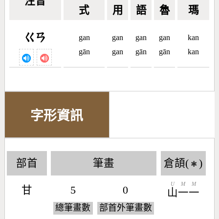
注音
式
用
語
魯
瑪
ㄍㄢ
gan
gan
gan
gan
kan
gān
gan
gān
gān
kan
字形資訊
部首
筆畫
倉頡(
)
✱
U
M
M
甘
5
0
山
一
一
總筆畫數
部首外筆畫數