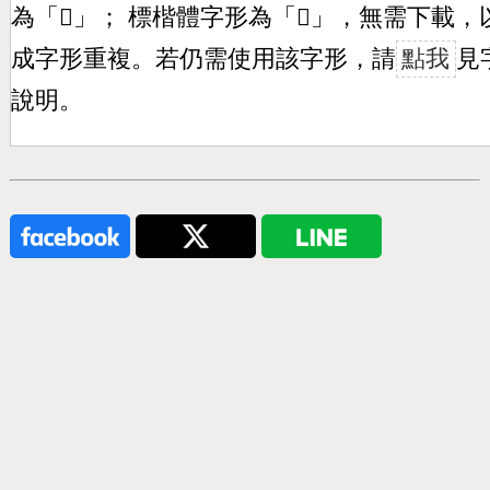
為「
𠙻
」； 標楷體字形為「
𠙻
」，無需下載，
成字形重複。若仍需使用該字形，請
點我
見
說明。