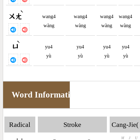
ˋ
ㄨㄤ
wang4
wang4
wang4
wang4
wàng
wàng
wàng
wàng
ˋ
ㄩ
yu4
yu4
yu4
yu4
yù
yù
yù
yù
Word Information
Radical
Stroke
Cang-Jie(
M
J
U