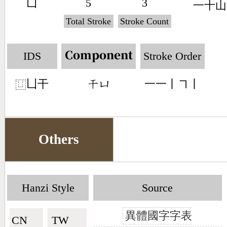
凵
5
3
一
十
山
Total Stroke
Stroke Count
IDS
Stroke Order
Component
凵干
一一丨㇕丨
󶁞󶁏
⿶
Others
Hanzi Style
Source
異體國字字表
CN🇨🇳
TW🇹🇼