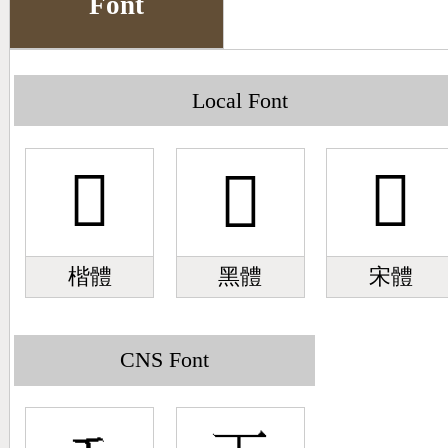
Font
Big5 Query
Pinyin Query
Symbol Index
Local Font
Pinyin Word Index
𠙻
𠙻
𠙻
楷體
黑體
宋體
CNS Font