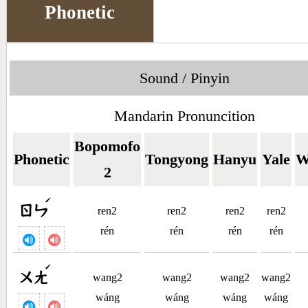
Phonetic
Sound / Pinyin
Mandarin Pronuncition
Bopomofo
Phonetic
Tongyong
Hanyu
Yale
W
2
ˊ
ㄖㄣ
ren2
ren2
ren2
ren2
rén
rén
rén
rén
ˊ
ㄨㄤ
wang2
wang2
wang2
wang2
wáng
wáng
wáng
wáng