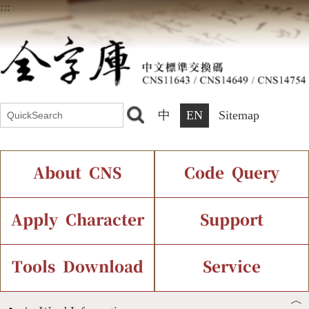
:::
中
EN
Sitemap
About CNS
Code Query
Introduction
IDS Query
Current Status
Apply Character
Support
Chinese Code Status
Components Query
Application Process
Font Instant Display
Tools Download
Service
︿