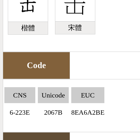
宋體
楷體
Code
CNS
Unicode
EUC
6-223E
2067B
8EA6A2BE