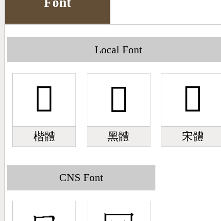
Font
Big5 Query
Pinyin Query
Symbol Index
Local Font
Pinyin Word Index
𠔽
𠔽
𠔽
楷體
黑體
宋體
CNS Font