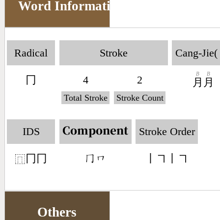
Word Information
Radical
Stroke
Cang-Jie(
B
B
冂
4
2
月
月
Total Stroke
Stroke Count
IDS
Stroke Order
Component
冂冂
丨㇕丨㇕
󶀦󶀨
⿵
Others