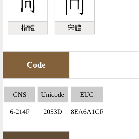
楷體
宋體
Code
CNS
Unicode
EUC
6-214F
2053D
8EA6A1CF