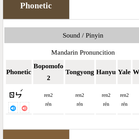
Phonetic
Sound / Pinyin
Mandarin Pronuncition
Bopomofo
Phonetic
Tongyong
Hanyu
Yale
W
2
ˊ
ㄖㄣ
ren2
ren2
ren2
ren2
rén
rén
rén
rén