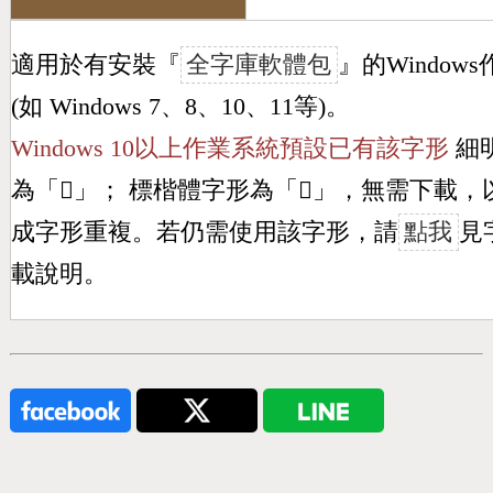
適用於有安裝『
全字庫軟體包
』的Window
(如 Windows 7、8、10、11等)。
Windows 10以上作業系統預設已有該字形
細
為「
𠔽
」； 標楷體字形為「
𠔽
」，無需下載，
成字形重複。若仍需使用該字形，請
點我
見
載說明。