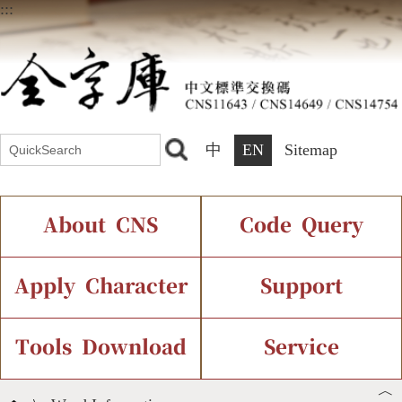
:::
中
EN
Sitemap
About CNS
Code Query
Introduction
IDS Query
Current Status
Apply Character
Support
Chinese Code Status
Components Query
Application Process
Font Instant Display
Tools Download
Service
︿