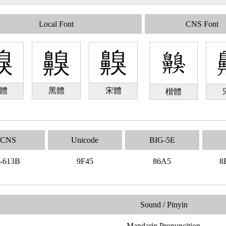
Local Font
CNS Font
齅
齅
齅
體
黑體
宋體
楷體
CNS
Unicode
BIG-5E
-613B
9F45
86A5
8
Sound / Pinyin
Mandarin Pronuncition