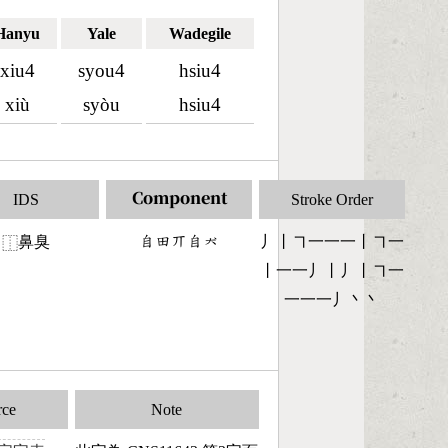
Hanyu
Yale
Wadegile
xiu4
syou4
hsiu4
xiù
syòu
hsiu4
IDS
Component
Stroke Order
鼻臭
󶆇󶄬󶁬󶆇󶃀
丿丨㇕一一一丨㇕一
⿰
丨一一丿丨丿丨㇕一
一一一丿丶丶
rce
Note