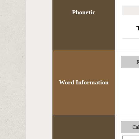
Phonetic
R
Word Information
Cal