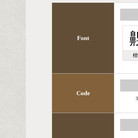
Font
楷
Code
3