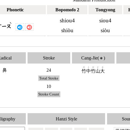
Phonetic
Bopomofo 2
Tongyong
shiou4
siou4
ˋ
ㄒㄧㄡ
shiòu
siòu
adical
Stroke
Cang-Jie(
)
✱
H
L
H
U
K
鼻
24
竹
中
竹
山
大
Total Stroke
10
Stroke Count
ligraphy
Hanzi Style
Sou