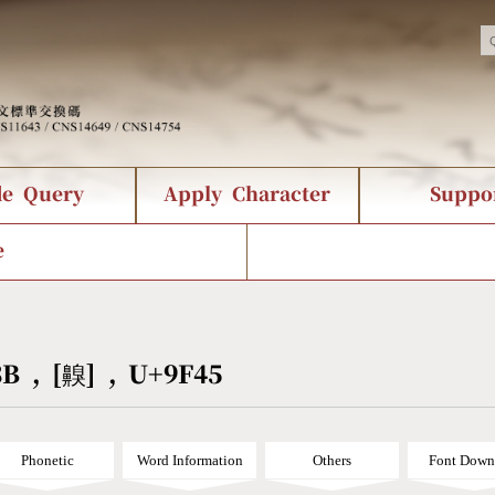
de Query
Apply Character
Suppo
nts Query
 Status
racter Creation
Fonts Download
Chinese Code Status
Composite Query
CNS Authorization
Bopomofo Que
Terms
Web Se
e
tion Survey
Query Statistics
rder Query
KX_Radical Query
CNS Query
 Query
Symbol Index
Pinyin Word Index
3B , [齅] , U+9F45
Phonetic
Word Information
Others
Font Down