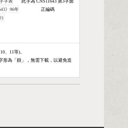
字字表
此字為 CNS11643 第3字面
643》96年
正編碼
)
、10、11等)。
字形為「
齅
」，無需下載，以避免造