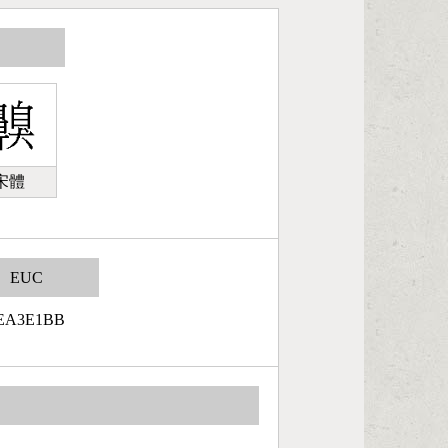
宋體
EUC
EA3E1BB