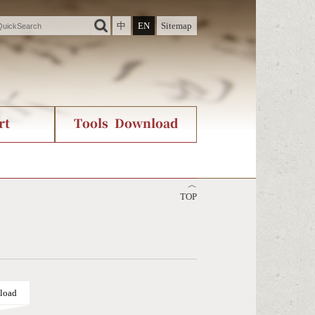
中
EN
Sitemap
rt
Tools Download
ry
rvice
International Org.
Stroke Count Query
︿
Unicode Query
TOP
load