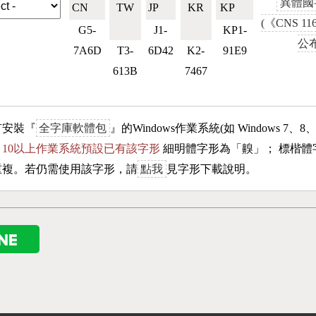
異體國
CN🇨🇳
TW
JP🇯🇵
KR
KP🇰🇵
(《CNS 11
🇹🇼
🇰🇷
G5-
J1-
KP1-
公布
7A6D
T3-
6D42
K2-
91E9
613B
7467
有安裝『
全字庫軟體包
』的Windows作業系統(如 Windows 7、8
ows 10以上作業系統預設已有該字形
細明體字形為「
齅
」； 標楷體
重複。若仍需使用該字形，請
點我
見字形下載說明。