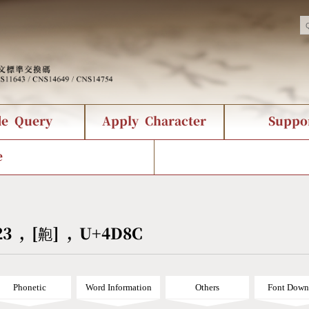
de Query
Apply Character
Suppo
nts Query
 Status
racter Creation
Fonts Download
Chinese Code Status
Composite Query
CNS Authorization
Bopomofo Que
Terms
Web Se
e
tion Survey
Query Statistics
rder Query
KX_Radical Query
CNS Query
 Query
Symbol Index
Pinyin Word Index
23 , [䶌] , U+4D8C
Phonetic
Word Information
Others
Font Down