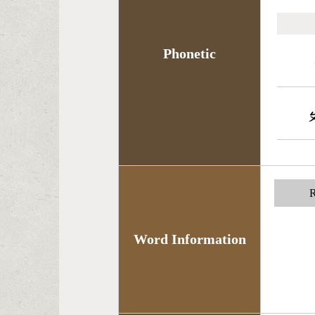
Phonetic
R
Word Information