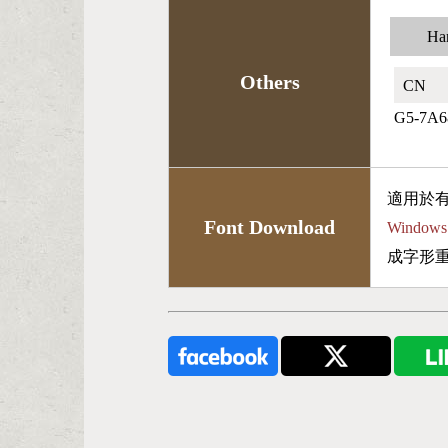
Han
Others
CN🇨🇳
G5-7A6
適用於
Font Download
Wind
成字形