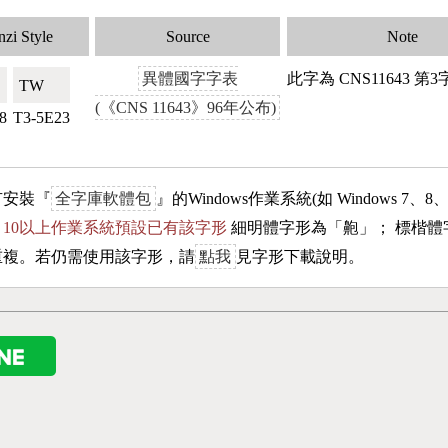
zi Style
Source
Note
異體國字字表
此字為 CNS11643 
TW🇹🇼
(《CNS 11643》96年公布)
8
T3-5E23
有安裝『
全字庫軟體包
』的Windows作業系統(如 Windows 7、8
ows 10以上作業系統預設已有該字形
細明體字形為「
䶌
」； 標楷體
重複。若仍需使用該字形，請
點我
見字形下載說明。