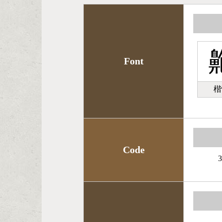
Font
楷
Code
3