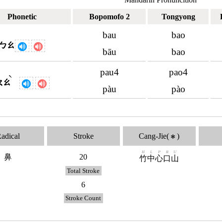
Phonetic
Bopomofo 2
Tongyong
bau
bao
ㄅㄠ
bāu
bao
pau4
pao4
ˋ
ㄆㄠ
pàu
pào
adical
Stroke
Cang-Jie(
)
✱
H
L
P
R
U
鼻
20
竹
中
心
口
山
Total Stroke
6
Stroke Count