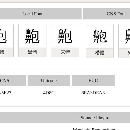
Local Font
CNS Font
䶌
䶌
䶌
體
黑體
宋體
楷體
CNS
Unicode
EUC
-5E23
4D8C
8EA3DEA3
Sound / Pinyin
Mandarin Pronuncition