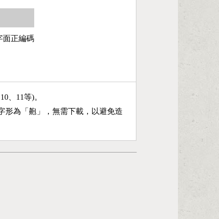
第3字面正編碼
、10、11等)。
字形為「
䶌
」，無需下載，以避免造