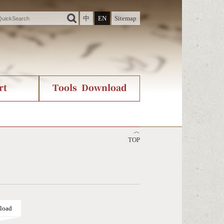
中
EN
Sitemap
rt
Tools Download
ry
rvice
International Org.
Stroke Count Query
︿
Unicode Query
TOP
load