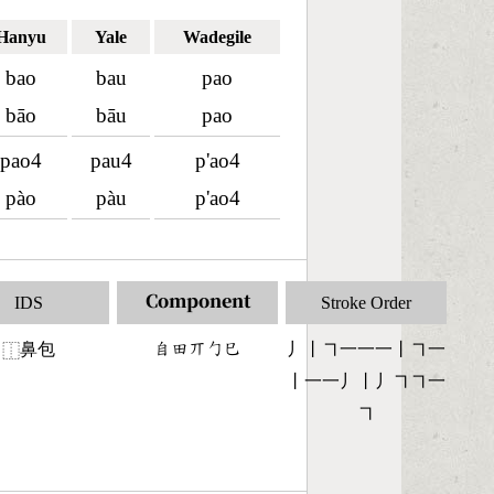
Hanyu
Yale
Wadegile
bao
bau
pao
bāo
bāu
pao
pao4
pau4
p'ao4
pào
pàu
p'ao4
IDS
Component
Stroke Order
鼻包
󶆇󶄬󶁬󶀿󶂐
丿丨㇕一一一丨㇕一
⿰
丨一一丿丨丿㇕㇕一
㇕