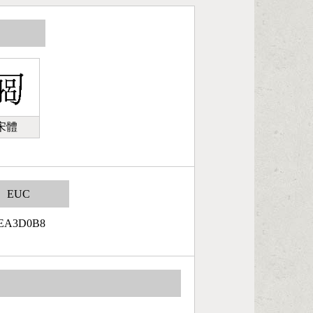
宋體
EUC
EA3D0B8