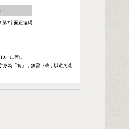
te
43 第3字面正編碼
、10、11等)。
字形為「
匔
」，無需下載，以避免造