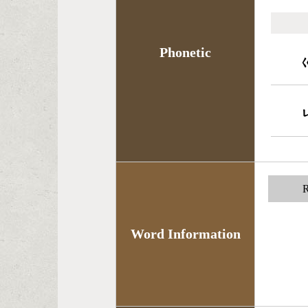
Phonetic
R
Word Information