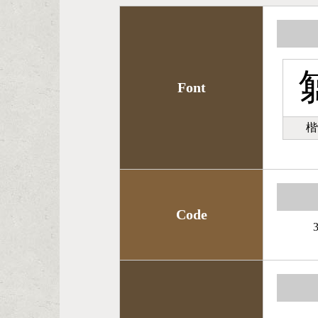
Font
楷
Code