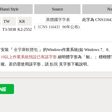
Hanzi Style
Source
No
異體國字字表
此字為 CNS116
TW🇹🇼
KR🇰🇷
(《CNS 11643》96年公布)
1
T3-5038
K2-2552
有安裝『
全字庫軟體包
』的Windows作業系統(如 Windows 7、8
ows 10以上作業系統預設已有該字形
細明體字形為「
匔
」； 標楷體
重複。若仍需使用該字形，請
點我
見字形下載說明。