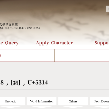
de Query
Apply Character
Suppo
nts Query
 Status
racter Creation
Fonts Download
Chinese Code Status
Composite Query
CNS Authorization
Bopomofo Que
Terms
Web Se
e
tion Survey
Query Statistics
rder Query
KX_Radical Query
CNS Query
 Query
Symbol Index
Pinyin Word Index
38 , [匔] , U+5314
Phonetic
Word Information
Others
Font Down