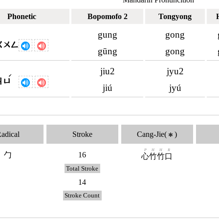
Phonetic
Bopomofo 2
Tongyong
gung
gong
ㄍㄨㄥ
gūng
gong
jiu2
jyu2
ˊ
ㄐㄩ
jiú
jyú
adical
Stroke
Cang-Jie(
)
✱
P
H
H
R
勹
16
心
竹
竹
口
Total Stroke
14
Stroke Count