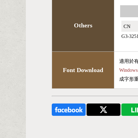
Others
CN🇨🇳
G3-325
適用於
Font Download
Wind
成字形