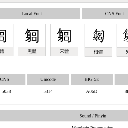
Local Font
CNS Font
匔
匔
匔
體
黑體
宋體
楷體
CNS
Unicode
BIG-5E
3-5038
5314
A06D
8
Sound / Pinyin
Mandarin Pronuncition