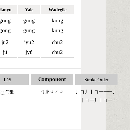
Hanyu
Yale
Wadegile
gong
gung
kung
gōng
gūng
kung
ju2
jyu2
chü2
jú
jyú
chü2
IDS
Component
Stroke Order
勹躳
󶀿󶆴󶁶󶀄󶁶
丿㇕丿丨㇕一一一丿
⿹
丨㇕一丿丨㇕一