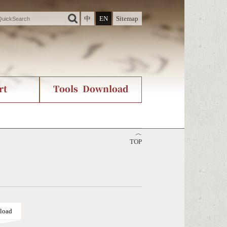
中
EN
Sitemap
rt
Tools Download
ry
rvice
International Org.
Stroke Count Query
︿
Unicode Query
TOP
load