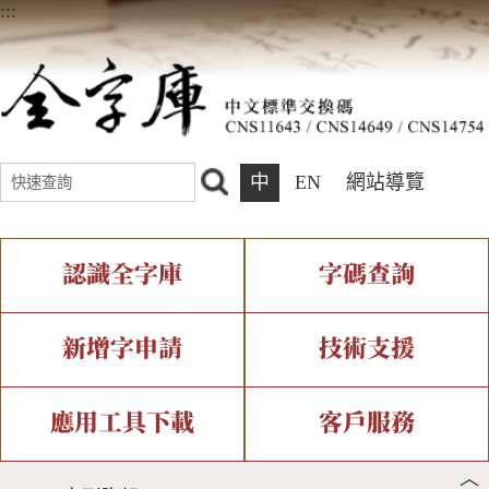
:::
中
EN
網站導覽
認識全字庫
字碼查詢
全字庫介紹
IDS查詢
全字庫現況
部件查詢
新增字申請
技術支援
中文碼介紹
複合查詢
專有名詞介紹
注音查詢
新字申請處理流程
字形即時顯示
造字解決方案
應用工具下載
客戶服務
︿