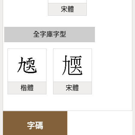
宋體
全字庫字型
楷體
宋體
字碼