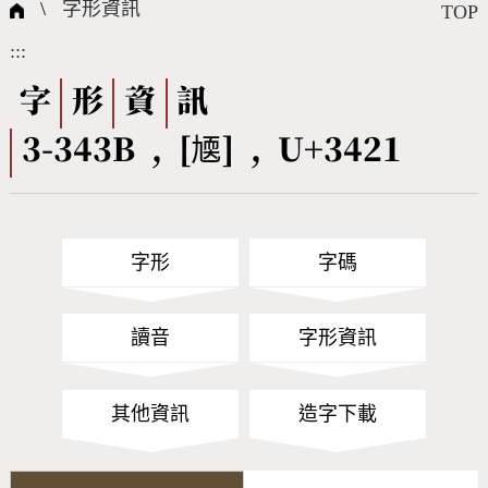
國際字碼相關組織
筆畫查詢
線上教學
倉頡查詢
全字庫授權
轉碼Web Service
個人電腦造字處理工具
問題集
意見回饋
\
字形資訊
TOP
:::
筆順序查詢
部首查詢
熱門查詢統計
字形下載
字
形
資
訊
3-343B , [㐡] , U+3421
CNS查詢
Unicode查詢
Big5查詢
拼音查詢
字形
字碼
符號索引
拼音文字索引
讀音
字形資訊
其他資訊
造字下載