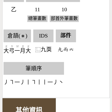
乙
11
10
總筆畫數
部首外筆畫數
倉頡(
)
IDS
部件
✱
K
N
M
B
K
九耎
󶁙󶅭󶁩
⿺
大
弓
一
月
大
筆順序
丿㇕一丿丨㇕丨丨一丿丶
其他資訊