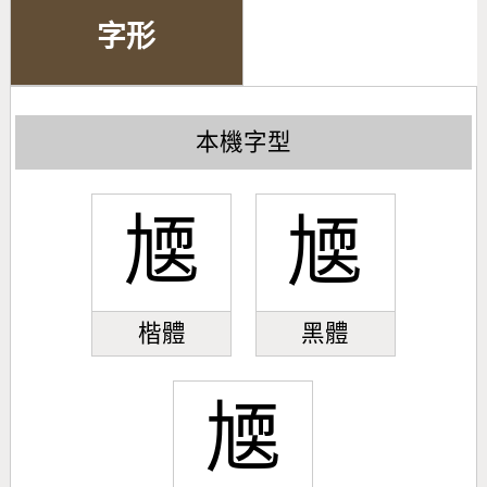
字形
本機字型
㐡
㐡
楷體
黑體
㐡