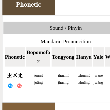
Phonetic
Sound / Pinyin
Mandarin Pronuncition
Bopomofo
Phonetic
Tongyong
Hanyu
Yale
W
2
ㄓㄨㄤ
juang
jhuang
zhuang
jwang
juāng
jhuang
zhuāng
jwāng