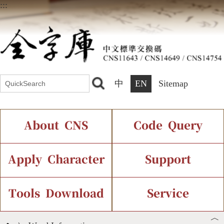
:::
中
EN
Sitemap
About CNS
Code Query
Introduction
IDS Query
Current Status
Apply Character
Support
Chinese Code Status
Components Query
Application Process
Font Instant Display
Tools Download
Service
︿