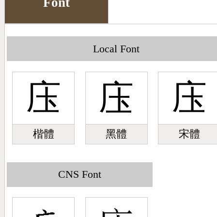
Font
Big5 Query
Pinyin Query
Symbol Index
Local Font
Pinyin Word Index
庒
庒
庒
楷體
黑體
宋體
CNS Font