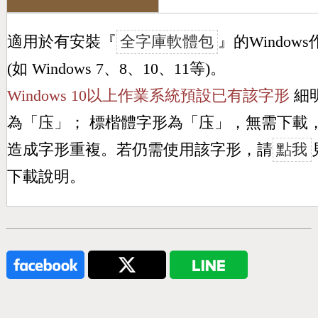
適用於有安裝『
全字庫軟體包
』的Window
(如 Windows 7、8、10、11等)。
Windows 10以上作業系統預設已有該字形
細
為「
庒
」； 標楷體字形為「
庒
」，無需下載
造成字形重複。若仍需使用該字形，請
點我
下載說明。