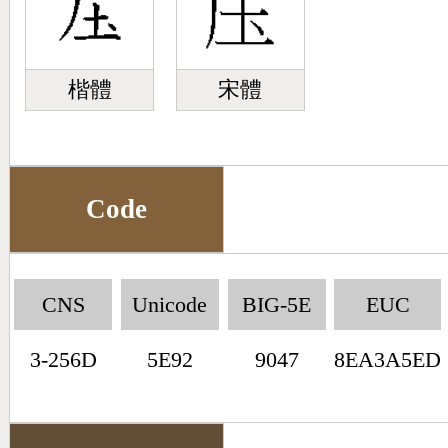
楷體
宋體
Code
CNS
Unicode
BIG-5E
EUC
3-256D
5E92
9047
8EA3A5ED