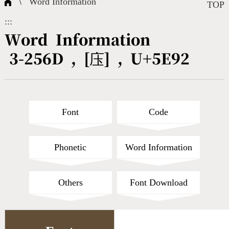
\
Word Information
Composite Query
Terms
Character Creation
Character Create Tools
FAQ
TOP
:::
International Org.
Bopomofo Query
CNS Authorization
Fonts Download
Satisfaction Survey
Word Information
3-256D , [庒] , U+5E92
Online Teaching
Stroke Count Query
Web Service
Query Statistics
Cang-Jie Query
Font
Code
Strokeorder Query
Phonetic
Word Information
KX_Radical Query
Others
Font Download
CNS Query
Unicode Query