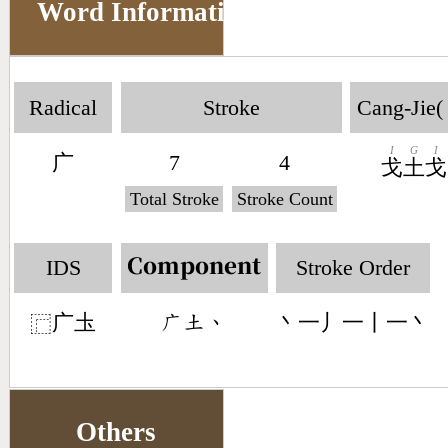
Word Information
Radical
Stroke
Cang-Jie(
I
G
I
广
7
4
戈
土
戈
Total Stroke
Stroke Count
IDS
Stroke Order
Component
广圡
丶一丿一丨一丶
󶂉󶁢󶀅
⿸
Others