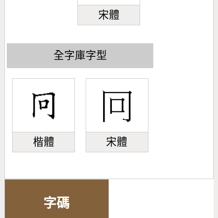
宋體
全字庫字型
楷體
宋體
字碼