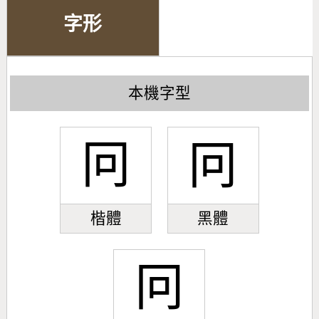
字形
本機字型
冋
冋
楷體
黑體
冋