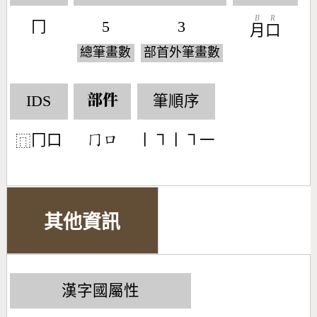
B
R
冂
5
3
月
口
總筆畫數
部首外筆畫數
IDS
筆順序
部件
冂口
丨㇕丨㇕一
󶀦󶁶
⿵
其他資訊
漢字國屬性