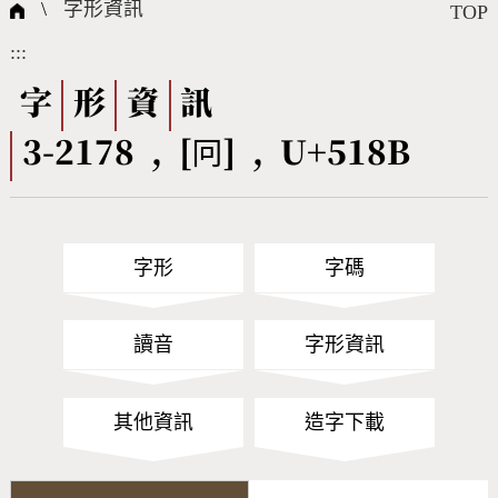
國際字碼相關組織
筆畫查詢
線上教學
倉頡查詢
全字庫授權
轉碼Web Service
個人電腦造字處理工具
問題集
意見回饋
\
字形資訊
TOP
:::
筆順序查詢
部首查詢
熱門查詢統計
字形下載
字
形
資
訊
3-2178 , [冋] , U+518B
CNS查詢
Unicode查詢
Big5查詢
拼音查詢
字形
字碼
符號索引
拼音文字索引
讀音
字形資訊
其他資訊
造字下載