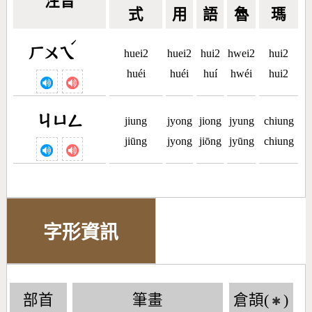
注音
式
用
語
魯
瑪
ˊ
ㄏㄨㄟ
huei2
huei2
hui2
hwei2
hui2
huéi
huéi
huí
hwéi
hui2
ㄐㄩㄥ
jiung
jyong
jiong
jyung
chiung
jiūng
jyong
jiōng
jyūng
chiung
字形資訊
部首
筆畫
倉頡(
)
✱