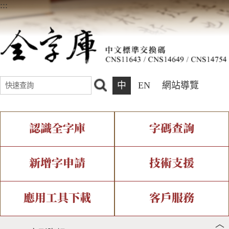
:::
中
EN
網站導覽
認識全字庫
字碼查詢
全字庫介紹
IDS查詢
全字庫現況
部件查詢
新增字申請
技術支援
中文碼介紹
複合查詢
專有名詞介紹
注音查詢
新字申請處理流程
字形即時顯示
造字解決方案
應用工具下載
客戶服務
︿