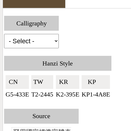
Calligraphy
Hanzi Style
CN🇨🇳
TW🇹🇼
KR🇰🇷
KP🇰🇵
G5-433E
T2-2445
K2-395E
KP1-4A8E
Source