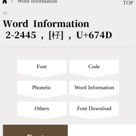
\
Word Information
Composite Query
Terms
Character Creation
Character Create Tools
FAQ
TOP
:::
International Org.
Bopomofo Query
CNS Authorization
Fonts Download
Satisfaction Survey
Word Information
2-2445 , [杍] , U+674D
Online Teaching
Stroke Count Query
Web Service
Query Statistics
Cang-Jie Query
Font
Code
Strokeorder Query
Phonetic
Word Information
KX_Radical Query
Others
Font Download
CNS Query
Unicode Query