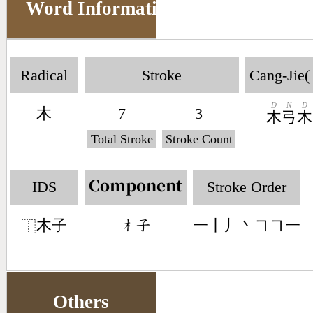
Word Information
Radical
Stroke
Cang-Jie(
D
N
D
木
7
3
木
弓
木
Total Stroke
Stroke Count
IDS
Stroke Order
Component
木子
一丨丿丶㇕㇕一
󶂸󶂡
⿰
Others