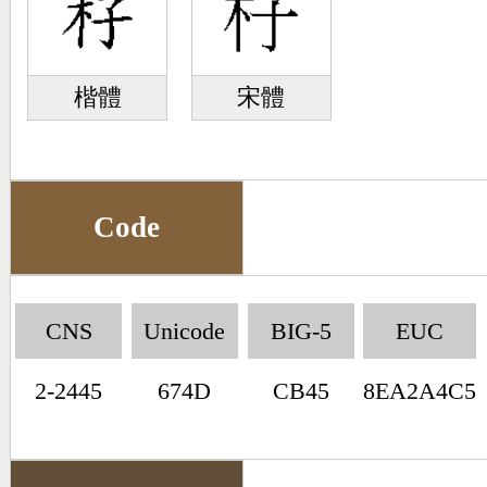
楷體
宋體
Code
CNS
Unicode
BIG-5
EUC
2-2445
674D
CB45
8EA2A4C5