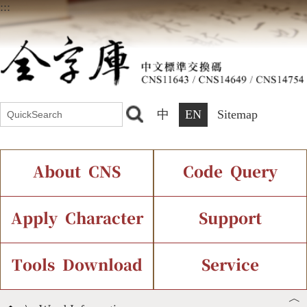
:::
中
EN
Sitemap
About CNS
Code Query
Introduction
IDS Query
Current Status
Apply Character
Support
Chinese Code Status
Components Query
Application Process
Font Instant Display
Tools Download
Service
︿