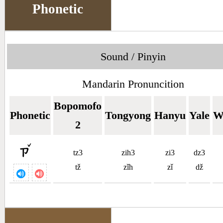
Phonetic
Sound / Pinyin
Mandarin Pronuncition
Bopomofo
Phonetic
Tongyong
Hanyu
Yale
W
2
ˇ
ㄗ
tz3
zih3
zi3
dz3
tž
zǐh
zǐ
dž