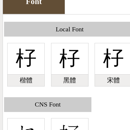
Font
Big5 Query
Pinyin Query
Symbol Index
Local Font
Pinyin Word Index
杍
杍
杍
楷體
黑體
宋體
CNS Font