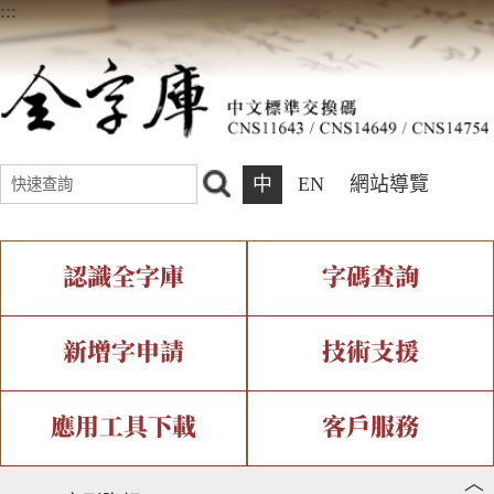
:::
中
EN
網站導覽
認識全字庫
字碼查詢
全字庫介紹
IDS查詢
全字庫現況
部件查詢
新增字申請
技術支援
中文碼介紹
複合查詢
專有名詞介紹
注音查詢
新字申請處理流程
字形即時顯示
造字解決方案
應用工具下載
客戶服務
︿