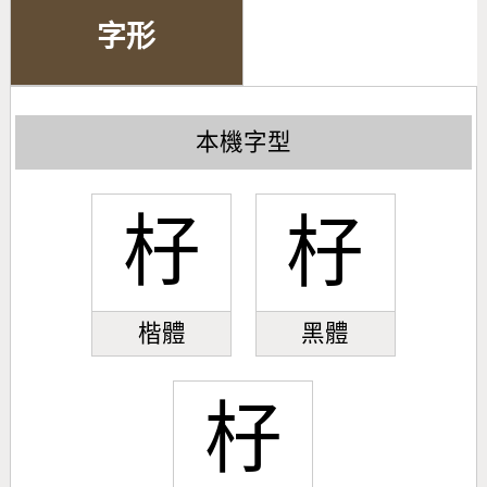
字形
本機字型
杍
杍
楷體
黑體
杍