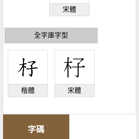
宋體
全字庫字型
楷體
宋體
字碼