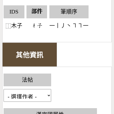
IDS
筆順序
部件
木子
一丨丿丶㇕㇕一
󶂸󶂡
⿰
其他資訊
法帖