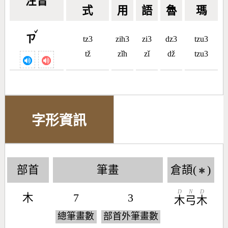
注音
式
用
語
魯
瑪
ˇ
ㄗ
tz3
zih3
zi3
dz3
tzu3
tž
zǐh
zǐ
dž
tzu3
字形資訊
部首
筆畫
倉頡(
)
✱
D
N
D
木
7
3
木
弓
木
總筆畫數
部首外筆畫數