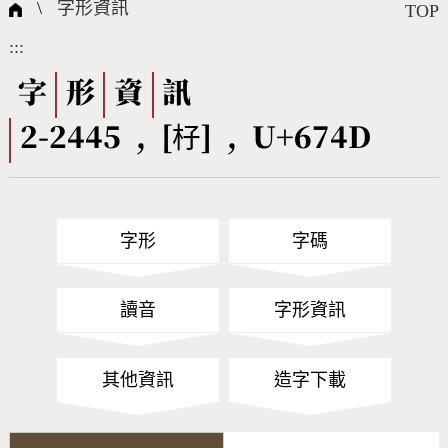
國際字碼相關組織
筆畫查詢
線上教學
倉頡查詢
全字庫授權
轉碼Web Service
個人電腦造字處理工具
問題集
意見回饋
\
字形資訊
TOP
:::
筆順序查詢
部首查詢
熱門查詢統計
字形下載
字
形
資
訊
2-2445 , [杍] , U+674D
CNS查詢
Unicode查詢
Big5查詢
拼音查詢
字形
字碼
符號索引
拼音文字索引
讀音
字形資訊
其他資訊
造字下載